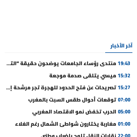
آخر الأخبار
19:43
منتدى رؤساء الجامعات يوضحون حقيقة “التوقيت الميسر” ورسوم التسجيل
15:32
ميسي يتلقى صدمة موجعة
15:27
تصريحات عن فتح الحدود للهجرة تجر مرشحة إلى القضاء
07:00
توقعات أحوال طقس السبت بالمغرب
05:00
الحرب تخفض نمو الاقتصاد المغربي
01:00
مغاربة يختارون شواطئ الشمال رغم الغلاء
22:00
نقابات النقل تلوح بإضراب وطني