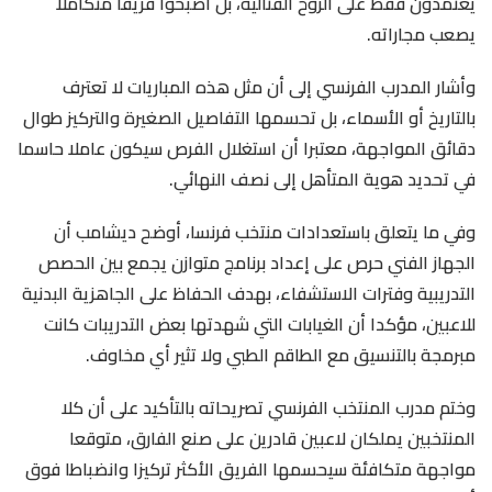
يعتمدون فقط على الروح القتالية، بل أصبحوا فريقا متكاملا
يصعب مجاراته.
وأشار المدرب الفرنسي إلى أن مثل هذه المباريات لا تعترف
بالتاريخ أو الأسماء، بل تحسمها التفاصيل الصغيرة والتركيز طوال
دقائق المواجهة، معتبرا أن استغلال الفرص سيكون عاملا حاسما
في تحديد هوية المتأهل إلى نصف النهائي.
وفي ما يتعلق باستعدادات منتخب فرنسا، أوضح ديشامب أن
الجهاز الفني حرص على إعداد برنامج متوازن يجمع بين الحصص
التدريبية وفترات الاستشفاء، بهدف الحفاظ على الجاهزية البدنية
للاعبين، مؤكدا أن الغيابات التي شهدتها بعض التدريبات كانت
مبرمجة بالتنسيق مع الطاقم الطبي ولا تثير أي مخاوف.
وختم مدرب المنتخب الفرنسي تصريحاته بالتأكيد على أن كلا
المنتخبين يملكان لاعبين قادرين على صنع الفارق، متوقعا
مواجهة متكافئة سيحسمها الفريق الأكثر تركيزا وانضباطا فوق