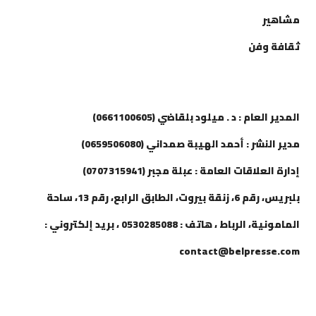
مشاهير
ثقافة وفن
إتصل بنا
المدير العام : د . ميلود بلقاضي (0661100605)
مدير النشر : أحمد الهيبة صمداني (0659506080)
إدارة العلاقات العامة : عبلة مجبر (0707315941)
بلبريس، رقم 6، زنقة بيروت، الطابق الرابع، رقم 13، ساحة
المامونية، الرباط ، هاتف : 0530285088 ، بريد إلكتروني :
contact@belpresse.com