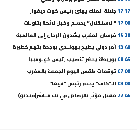
17:17
جلالة الملك يهنئ رئيس كوت ديفوار
17:00
“الاستقلال” يحسم وكيل لائحة بتاونات
14:30
فرسان المغرب يشدون الرحال إلى العالمية
13:40
أمر دولي يطيح بهولندي بوجدة بتهم خطيرة
08:45
بوريطة يحضر تنصيب رئيس كولومبيا
07:00
توقعات طقس اليوم الجمعة بالمغرب
03:00
الـ”كاف” يدعم رئيس “فيفا”
22:44
مقتل مؤثر بالرصاص في بث مباشر(فيديو)