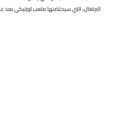
البرتغال، التي سيحتضنها ملعب لوزنيكي بعد غد 