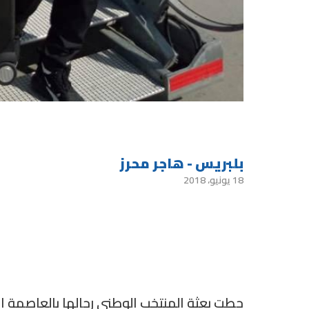
بلبريس - هاجر محرز
18 يونيو، 2018
حطت بعثة المنتخب الوطني رحالها بالعاصمة ال