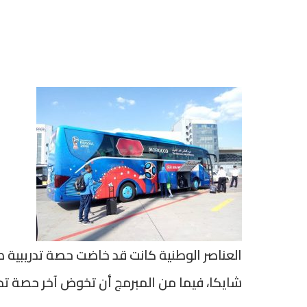
العناصر الوطنية كانت قد خاضت حصة تدريبية صب
شايكا، فيما من المبرمج أن تخوض آخر حصة تدري