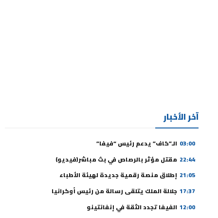
آخر الأخبار
03:00
الـ”كاف” يدعم رئيس “فيفا”
22:44
مقتل مؤثر بالرصاص في بث مباشر(فيديو)
21:05
إطلاق منصة رقمية جديدة لهيئة الأطباء
17:37
جلالة الملك يتلقى رسالة من رئيس أوكرانيا
12:00
الفيفا تجدد الثقة في إنفانتينو