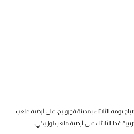
اح يومه الثلاثاء بمدينة فورونيج، على أرضية ملعب
بية غدا الثلاثاء على أرضية ملعب لوزنيكي.