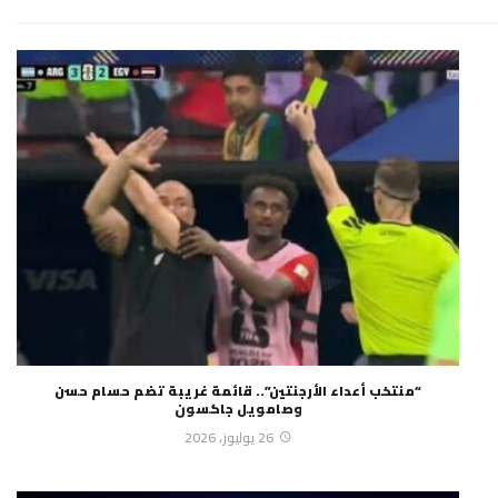
“منتخب أعداء الأرجنتين”.. قائمة غريبة تضم حسام حسن
وصامويل جاكسون
26 يوليوز، 2026