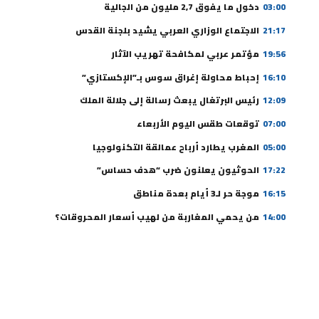
03:00
دخول ما يفوق 2,7 مليون من الجالية
21:17
الاجتماع الوزاري العربي يشيد بلجنة القدس
19:56
مؤتمر عربي لمكافحة تهريب الآثار
16:10
إحباط محاولة إغراق سوس بـ”الإكستازي”
12:09
رئيس البرتغال يبعث رسالة إلى جلالة الملك
07:00
توقعات طقس اليوم الأربعاء
05:00
المغرب يطارد أرباح عمالقة التكنولوجيا
17:22
الحوثيون يعلنون ضرب “هدف حساس”
16:15
موجة حر لـ3 أيام بعدة مناطق
14:00
من يحمي المغاربة من لهيب أسعار المحروقات؟