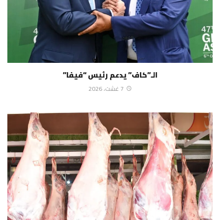
الـ”كاف” يدعم رئيس “فيفا”
7 غشت، 2026