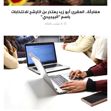
مفاجأة.. المقرئ أبو زيد يعتذر عن الترشح للانتخابات
باسم “البيجيدي”
6 غشت، 2026