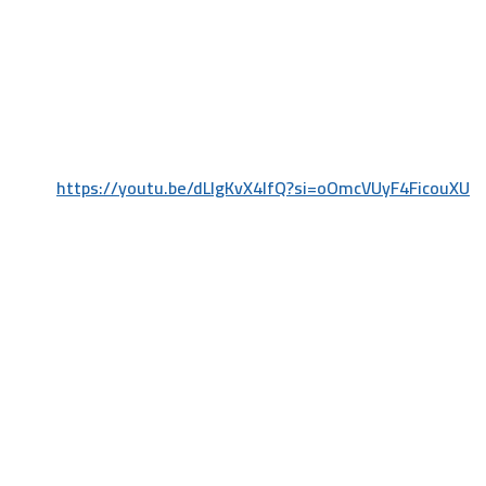
https://youtu.be/dLIgKvX4lfQ?si=oOmcVUyF4FicouXU