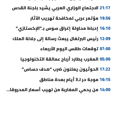
21:17
الاجتماع الوزاري العربي يشيد بلجنة القدس
19:56
مؤتمر عربي لمكافحة تهريب الآثار
16:10
إحباط محاولة إغراق سوس بـ”الإكستازي”
12:09
رئيس البرتغال يبعث رسالة إلى جلالة الملك
07:00
توقعات طقس اليوم الأربعاء
05:00
المغرب يطارد أرباح عمالقة التكنولوجيا
17:22
الحوثيون يعلنون ضرب “هدف حساس”
16:15
موجة حر لـ3 أيام بعدة مناطق
14:00
من يحمي المغاربة من لهيب أسعار المحروقات؟