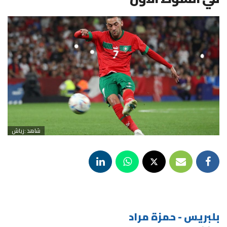
شاهد :زياش
بلبريس - حمزة مراد