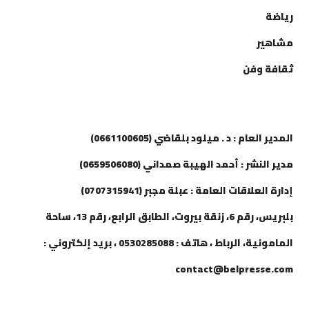
رياضة
مشاهير
ثقافة وفن
إتصل بنا
المدير العام : د . ميلود بلقاضي (0661100605)
مدير النشر : أحمد الهيبة صمداني (0659506080)
إدارة العلاقات العامة : عبلة مجبر (0707315941)
بلبريس، رقم 6، زنقة بيروت، الطابق الرابع، رقم 13، ساحة
المامونية، الرباط ، هاتف : 0530285088 ، بريد إلكتروني :
contact@belpresse.com