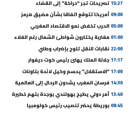
15:27
تصريحات تجر “حراكة” إلى القضاء
09:00
أمريكا تتوقع اتفاقا بشأن مضيق هرمز
05:00
الحرب تخفض نمو الاقتصاد المغربي
01:00
مغاربة يختارون شواطئ الشمال رغم الغلاء
22:00
نقابات النقل تلوح بإضراب وطني
17:17
جلالة الملك يهنئ رئيس كوت ديفوار
17:00
“الاستقلال” يحسم وكيل لائحة بتاونات
14:30
فرسان المغرب يشدون الرحال إلى العالمية
13:40
أمر دولي يطيح بهولندي بوجدة بتهم خطيرة
08:45
بوريطة يحضر تنصيب رئيس كولومبيا