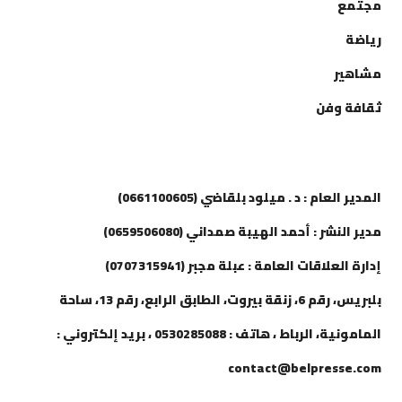
مجتمع
رياضة
مشاهير
ثقافة وفن
إتصل بنا
المدير العام : د . ميلود بلقاضي (0661100605)
مدير النشر : أحمد الهيبة صمداني (0659506080)
إدارة العلاقات العامة : عبلة مجبر (0707315941)
بلبريس، رقم 6، زنقة بيروت، الطابق الرابع، رقم 13، ساحة
المامونية، الرباط ، هاتف : 0530285088 ، بريد إلكتروني :
contact@belpresse.com