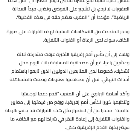
مقابل جائزة مالية تبلغ عشرة ملايين دولار، معتبرا أن “مثل هذه
العقوبات لا تردع، بل تشجع على الفوضى وتضرب مبدأ العدالة
الرياضية”، مؤكدا أن “المغرب هضم حقه في هذه القضية”.
وحذر المتحدث من الانعكاسات السلبية لهذه القرارات على صورة
الكاف، سواء لدى الرعاة أو القنوات التلفزية.
ولفت إلى أن كأس أمم إفريقيا الأخيرة عرفت مشاركة ثلاثة
وعشرين راعيا، غير أن مصداقية المسابقة باتت اليوم محل
تشكيك، خصوصا لدى المتابعين الدوليين الذين تابعوا باهتمام
أحداث النهائي، قبل أن يصطدموا بعقوبات وصفت بالمتساهلة.
وأكد أسامة البراوي على أن المغرب “قدم دعما لوجستيا
وتنظيميا كبيرا لكأس أمم إفريقيا، ورفع من قيمتها إلى معايير
عالمية”، محذرا من أن استمرار مثل هذه القرارات قد يدفع بالرعاة
والقنوات التلفزية إلى إعادة النظر في شراكاتهم مع الكاف، ما
سيضر بكرة القدم الإفريقية ككل.