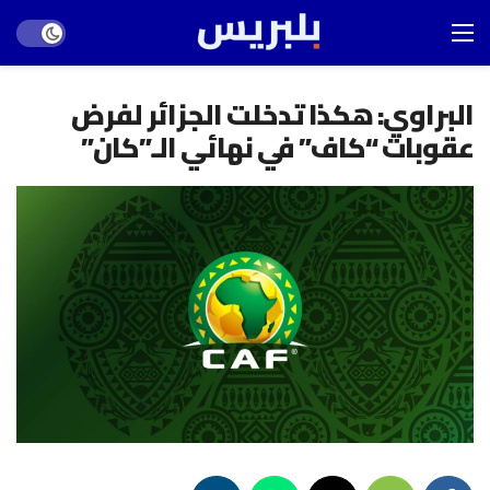
Dark mode
البراوي: هكذا تدخلت الجزائر لفرض
عقوبات “كاف” في نهائي الـ”كان”