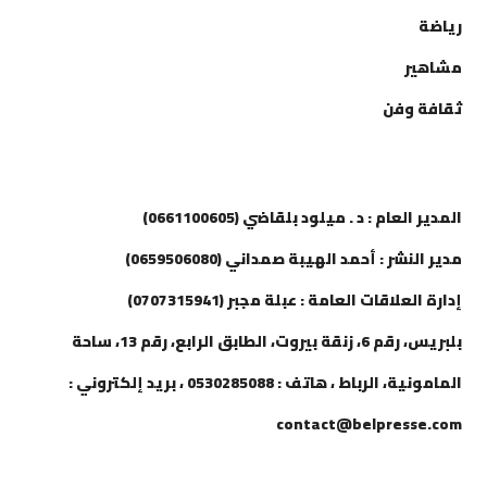
رياضة
مشاهير
ثقافة وفن
إتصل بنا
المدير العام : د . ميلود بلقاضي (0661100605)
مدير النشر : أحمد الهيبة صمداني (0659506080)
إدارة العلاقات العامة : عبلة مجبر (0707315941)
بلبريس، رقم 6، زنقة بيروت، الطابق الرابع، رقم 13، ساحة
المامونية، الرباط ، هاتف : 0530285088 ، بريد إلكتروني :
contact@belpresse.com