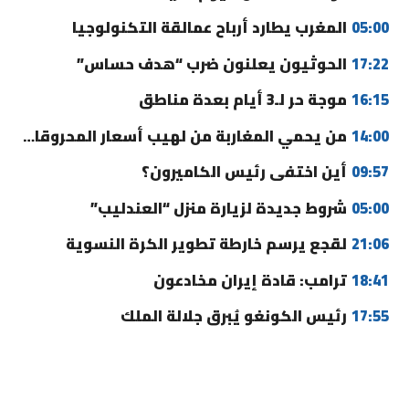
05:00
المغرب يطارد أرباح عمالقة التكنولوجيا
17:22
الحوثيون يعلنون ضرب “هدف حساس”
16:15
موجة حر لـ3 أيام بعدة مناطق
14:00
من يحمي المغاربة من لهيب أسعار المحروقات؟
09:57
أين اختفى رئيس الكاميرون؟
05:00
شروط جديدة لزيارة منزل “العندليب”
21:06
لقجع يرسم خارطة تطوير الكرة النسوية
18:41
ترامب: قادة إيران مخادعون
17:55
رئيس الكونغو يُبرق جلالة الملك