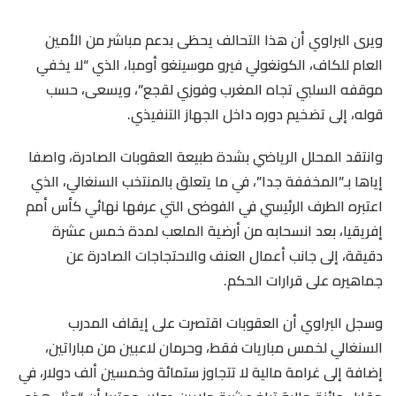
ويرى البراوي أن هذا التحالف يحظى بدعم مباشر من الأمين
العام للكاف، الكونغولي فيرو موسينغو أومبا، الذي “لا يخفي
موقفه السلبي تجاه المغرب وفوزي لقجع”، ويسعى، حسب
قوله، إلى تضخيم دوره داخل الجهاز التنفيذي.
وانتقد المحلل الرياضي بشدة طبيعة العقوبات الصادرة، واصفا
إياها بـ”المخففة جدا”، في ما يتعلق بالمنتخب السنغالي، الذي
اعتبره الطرف الرئيسي في الفوضى التي عرفها نهائي كأس أمم
إفريقيا، بعد انسحابه من أرضية الملعب لمدة خمس عشرة
دقيقة، إلى جانب أعمال العنف والاحتجاجات الصادرة عن
جماهيره على قرارات الحكم.
وسجل البراوي أن العقوبات اقتصرت على إيقاف المدرب
السنغالي لخمس مباريات فقط، وحرمان لاعبين من مباراتين،
إضافة إلى غرامة مالية لا تتجاوز ستمائة وخمسين ألف دولار، في