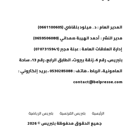
إتصل بنا
المدير العام : د . ميلود بلقاضي (0661100605)
مدير النشر : أحمد الهيبة صمداني (0659506080)
إدارة العلاقات العامة : عبلة مجبر (0707315941)
بلبريس، رقم 6، زنقة بيروت، الطابق الرابع، رقم 13، ساحة
المامونية، الرباط ، هاتف : 0530285088 ، بريد إلكتروني :
contact@belpresse.com
الرئيسية
بلبريس الفرنسية
بلبريس الرياضية
جميع الحقوق محفوظة بلبريس © 2026