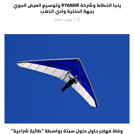
ينجا الخطاط وشركة RYANAIR وتوسيع العرض الجوي
بجهة الدخلية وادي الذهب
7 غشت، 2026
وفاة مهاجر حاول دخول سبتة بواسطة “طائرة شراعية”