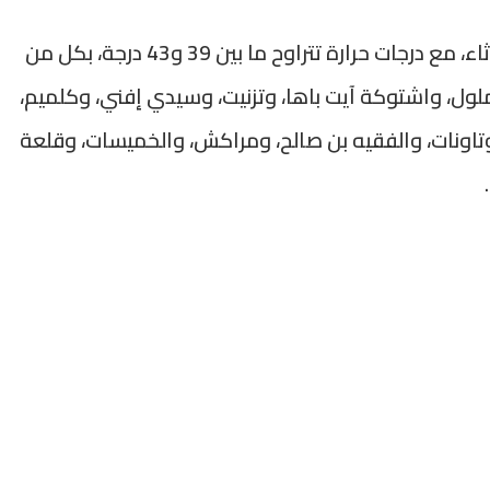
وارتقبت المديرية تسجيل طقس حار، اليوم الثلاثاء، مع درجات حرارة تتراوح ما بين 39 و43 درجة، بكل من
 ملول، واشتوكة آيت باها، وتزنيت، وسيدي إفني، وكلميم،
اونات، والفقيه بن صالح، ومراكش، والخميسات، وقلعة