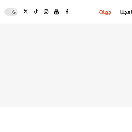
Dark mode
امجنا
جهات