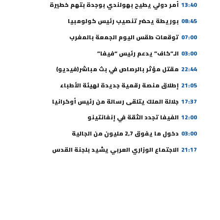
13:40
أمر دولي يطيح بهولندي بوجدة بتهم خطيرة
08:45
بوريطة يحضر تنصيب رئيس كولومبيا
07:00
توقعات طقس اليوم الجمعة بالمغرب
03:00
الـ”كاف” يدعم رئيس “فيفا”
22:44
مقتل مؤثر بالرصاص في بث مباشر(فيديو)
21:05
إطلاق منصة رقمية جديدة لهيئة الأطباء
17:37
جلالة الملك يتلقى رسالة من رئيس أوكرانيا
12:00
الفيفا تجدد الثقة في إنفانتينو
03:00
دخول ما يفوق 2,7 مليون من الجالية
21:17
الاجتماع الوزاري العربي يشيد بلجنة القدس