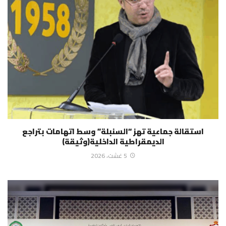
استقالة جماعية تهز “السنبلة” وسط اتهامات بتراجع
الديمقراطية الداخلية(وثيقة)
5 غشت، 2026