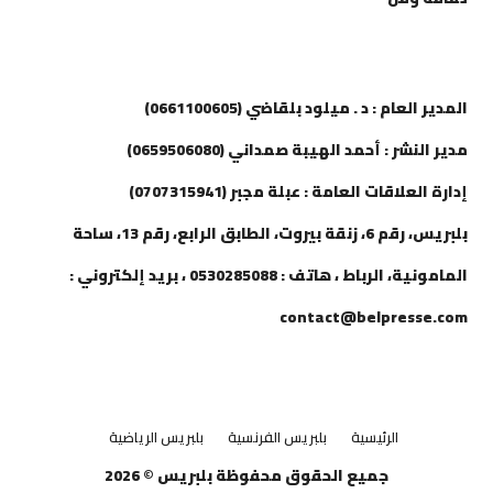
إتصل بنا
المدير العام : د . ميلود بلقاضي (0661100605)
مدير النشر : أحمد الهيبة صمداني (0659506080)
إدارة العلاقات العامة : عبلة مجبر (0707315941)
بلبريس، رقم 6، زنقة بيروت، الطابق الرابع، رقم 13، ساحة
المامونية، الرباط ، هاتف : 0530285088 ، بريد إلكتروني :
contact@belpresse.com
الرئيسية
بلبريس الفرنسية
بلبريس الرياضية
جميع الحقوق محفوظة بلبريس © 2026