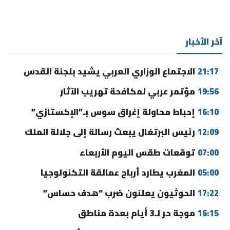
آخر الأخبار
21:17
الاجتماع الوزاري العربي يشيد بلجنة القدس
19:56
مؤتمر عربي لمكافحة تهريب الآثار
16:10
إحباط محاولة إغراق سوس بـ”الإكستازي”
12:09
رئيس البرتغال يبعث رسالة إلى جلالة الملك
07:00
توقعات طقس اليوم الأربعاء
05:00
المغرب يطارد أرباح عمالقة التكنولوجيا
17:22
الحوثيون يعلنون ضرب “هدف حساس”
16:15
موجة حر لـ3 أيام بعدة مناطق