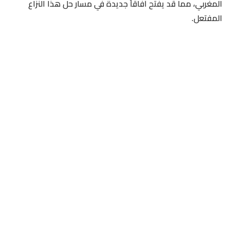
المغربي، مما قد يفتح آفاقاً جديدة في مسار حل هذا النزاع
المفتعل.
إن هذا التزامن بين تصريحات لوبين القوية بشأن ملف الصحراء