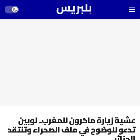
Dark mode
عشية زيارة ماكرون للمغرب.. لوبين
تدعو للوضوح في ملف الصحراء وتنتقد
الجزائر