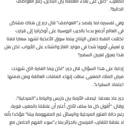
للمغرب، “دليل على بقاء العلاقة بين البلدين، رغم العواصف
الحالية”.
وفي تفسيره لما يقصد بـ”العواصف” قال جير إن هناك مشاكل
في العالم أجمع بدءا بالحرب الروسية على أوكرانيا إلى قرارت
تكتلات النفط خفض الإنتاج بينما سوق الأغذية تشهد سعارا لافتا
و تعيش أوروبا شحا في موارد الغاز والشتاء على الأبواب. لكن هل
هذا يعيق تعيين السفير؟
إجابة على هذا السؤال، قال جير: “لكن ربما الفترة التي شهدت
مرض الملك المغربي عطلت إنهاء الملفات العالقة ومن ضمنها
اعتماد السفراء”.
جير عاد بعدها ليصف الأزمة بين باريس والرباط بـ”المرحلية”،
وقال: “أقول كل ما سلف لأنني أعتبر أن علاقتنا بالمغرب قوية،
رغم حالة الفتور المرحلية والرسائل غير المفهومة بيننا” مؤكدا بأنه
لا علاقة للتقارب الفرنسي بالجزائر بما بـ”سوء الفهم الحاصل مع