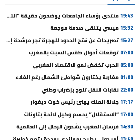
19:43
منتدى رؤساء الجامعات يوضحون حقيقة “التوقيت الميسر” ورسوم التسجيل
15:32
ميسي يتلقى صدمة موجعة
15:27
تصريحات عن فتح الحدود للهجرة تجر مرشحة إلى القضاء
07:00
توقعات أحوال طقس السبت بالمغرب
05:00
الحرب تخفض نمو الاقتصاد المغربي
01:00
مغاربة يختارون شواطئ الشمال رغم الغلاء
22:00
نقابات النقل تلوح بإضراب وطني
17:17
جلالة الملك يهنئ رئيس كوت ديفوار
17:00
“الاستقلال” يحسم وكيل لائحة بتاونات
14:30
فرسان المغرب يشدون الرحال إلى العالمية
13:40
أمر دولي يطيح بهولندي بوجدة بتهم خطيرة