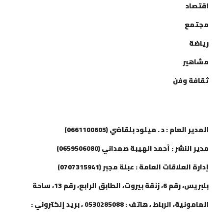
اقتصاد
مجتمع
رياضة
مشاهير
ثقافة وفن
إتصل بنا
المدير العام : د . ميلود بلقاضي (0661100605)
مدير النشر : أحمد الهيبة صمداني (0659506080)
إدارة العلاقات العامة : عبلة مجبر (0707315941)
بلبريس، رقم 6، زنقة بيروت، الطابق الرابع، رقم 13، ساحة
المامونية، الرباط ، هاتف : 0530285088 ، بريد إلكتروني :