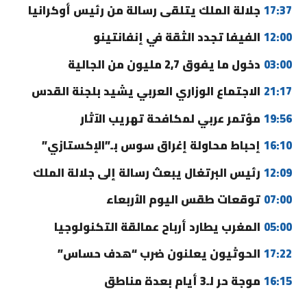
17:37
جلالة الملك يتلقى رسالة من رئيس أوكرانيا
12:00
الفيفا تجدد الثقة في إنفانتينو
03:00
دخول ما يفوق 2,7 مليون من الجالية
21:17
الاجتماع الوزاري العربي يشيد بلجنة القدس
19:56
مؤتمر عربي لمكافحة تهريب الآثار
16:10
إحباط محاولة إغراق سوس بـ”الإكستازي”
12:09
رئيس البرتغال يبعث رسالة إلى جلالة الملك
07:00
توقعات طقس اليوم الأربعاء
05:00
المغرب يطارد أرباح عمالقة التكنولوجيا
17:22
الحوثيون يعلنون ضرب “هدف حساس”
16:15
موجة حر لـ3 أيام بعدة مناطق