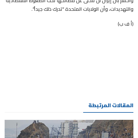
واختتم بأن إيران لن تتخلى عن مصالحها تحت الضغوط الاقتصادية
والتهديدات، وأن الولايات المتحدة “تدرك ذلك جيداً”.
(أ ف ب)
المقالات المرتبطة