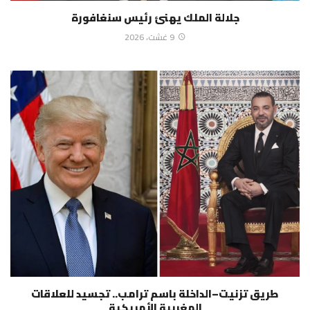
جلالة الملك يهنئ رئيس سنغافورة
9 غشت، 2026
طريق تزنيت–الداخلة باسم ترامب.. تجسيد للعلاقات
المغربية الأمريكية