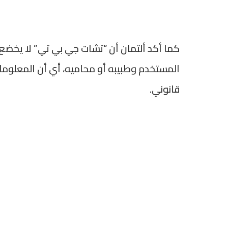
كما أكد ألتمان أن “تشات جي بي تي” لا يخضع ل
المستخدم وطبيبه أو محاميه، أي أن المعلوم
قانوني.