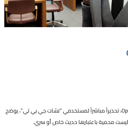
وجه سام ألتمان، الرئيس التنفيذي لشركة OpenAI، تحذيراً مباشراً لمستخدمي “تشات جي بي تي”، يوضح
 وليست محمية باعتبارها حديث خاص أو سري.