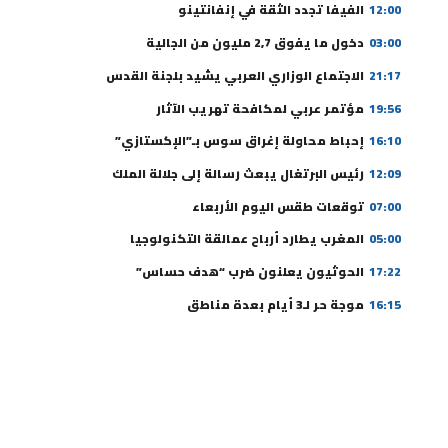
12:00
الفيفا تجدد الثقة في إنفانتينو
03:00
دخول ما يفوق 2,7 مليون من الجالية
21:17
الاجتماع الوزاري العربي يشيد بلجنة القدس
19:56
مؤتمر عربي لمكافحة تهريب الآثار
16:10
إحباط محاولة إغراق سوس بـ”الإكستازي”
12:09
رئيس البرتغال يبعث رسالة إلى جلالة الملك
07:00
توقعات طقس اليوم الأربعاء
05:00
المغرب يطارد أرباح عمالقة التكنولوجيا
17:22
الحوثيون يعلنون ضرب “هدف حساس”
16:15
موجة حر لـ3 أيام بعدة مناطق