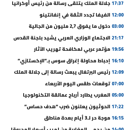
17:37
جلالة الملك يتلقى رسالة من رئيس أوكرانيا
12:00
الفيفا تجدد الثقة في إنفانتينو
03:00
دخول ما يفوق 2,7 مليون من الجالية
21:17
الاجتماع الوزاري العربي يشيد بلجنة القدس
19:56
مؤتمر عربي لمكافحة تهريب الآثار
16:10
إحباط محاولة إغراق سوس بـ”الإكستازي”
12:09
رئيس البرتغال يبعث رسالة إلى جلالة الملك
07:00
توقعات طقس اليوم الأربعاء
05:00
المغرب يطارد أرباح عمالقة التكنولوجيا
17:22
الحوثيون يعلنون ضرب “هدف حساس”
16:15
موجة حر لـ3 أيام بعدة مناطق
14:00
من يحمي المغاربة من لهيب أسعار المحروقات؟