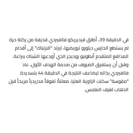
​في الدقيقة 39، أطلق فيديريكو فالفيردي قذيفة من ركلة حرة
لم يستطع الحارس ديتورو ترويضها، ليرتد “الارتباك” إلى أقدام
المدافع المتقدم أنطونيو روديجر الذي أودعها الشباك ببراعة.
وقبل أن يستفيق الضيوف من صدمة الهدف الأول، عاد
فالفيردي بذاته ليضاعف النتيجة في الدقيقة 44 بتسديدة
“مقوسة” سكنت الزاوية العليا، معلنةً تفوقاً مدريدياً مريحاً قبل
الذهاب لغرف الملابس.