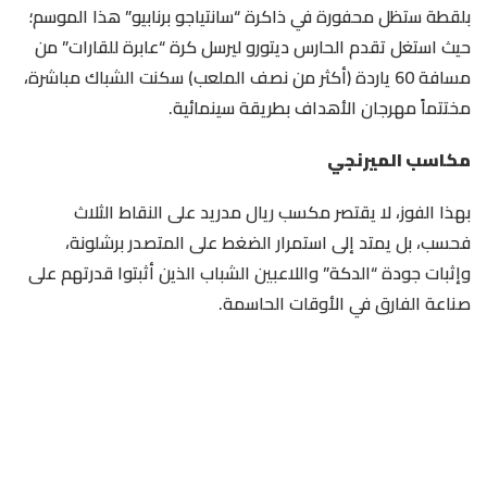
بلقطة ستظل محفورة في ذاكرة “سانتياجو برنابيو” هذا الموسم؛
حيث استغل تقدم الحارس ديتورو ليرسل كرة “عابرة للقارات” من
مسافة 60 ياردة (أكثر من نصف الملعب) سكنت الشباك مباشرة،
مختتماً مهرجان الأهداف بطريقة سينمائية.
​مكاسب الميرنجي
​بهذا الفوز، لا يقتصر مكسب ريال مدريد على النقاط الثلاث
فحسب، بل يمتد إلى استمرار الضغط على المتصدر برشلونة،
وإثبات جودة “الدكة” واللاعبين الشباب الذين أثبتوا قدرتهم على
صناعة الفارق في الأوقات الحاسمة.