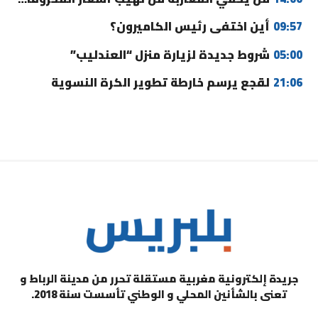
09:57
أين اختفى رئيس الكاميرون؟
05:00
شروط جديدة لزيارة منزل “العندليب”
21:06
لقجع يرسم خارطة تطوير الكرة النسوية
جريدة إلكترونية مغربية مستقلة تحرر من مدينة الرباط و
تعنى بالشأنين المحلي و الوطني تأسست سنة 2018.