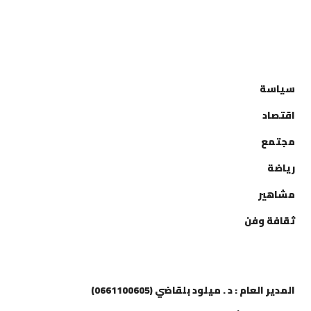
التصنيفات
سياسة
اقتصاد
مجتمع
رياضة
مشاهير
ثقافة وفن
إتصل بنا
المدير العام : د . ميلود بلقاضي (0661100605)