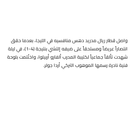
واصل قطار ريال مدريد دهس منافسيه في الليجا، بعدما حقق
انتصاراً عريضاً ومستحقاً على ضيفه إلتشي بنتيجة (4-1)، في ليلة
شهدت تألقاً جماعياً لكتيبة المدرب ألفارو أربيلوا، واختُتمت بلوحة
فنية نادرة رسمها الموهوب التركي أردا جولر.