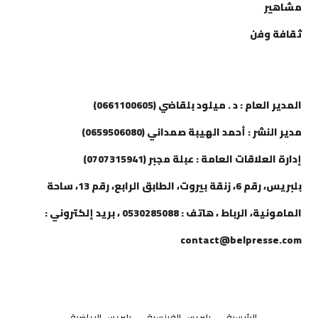
مشاهير
ثقافة وفن
إتصل بنا
المدير العام : د . ميلود بلقاضي (0661100605)
مدير النشر : أحمد الهيبة صمداني (0659506080)
إدارة العلاقات العامة : عبلة مجبر (0707315941)
بلبريس، رقم 6، زنقة بيروت، الطابق الرابع، رقم 13، ساحة
المامونية، الرباط ، هاتف : 0530285088 ، بريد إلكتروني :
contact@belpresse.com
الرئيسية
بلبريس الفرنسية
بلبريس الرياضية