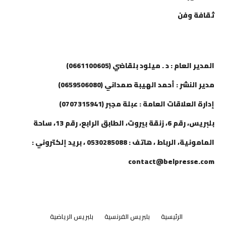
ثقافة وفن
إتصل بنا
المدير العام : د . ميلود بلقاضي (0661100605)
مدير النشر : أحمد الهيبة صمداني (0659506080)
إدارة العلاقات العامة : عبلة مجبر (0707315941)
بلبريس، رقم 6، زنقة بيروت، الطابق الرابع، رقم 13، ساحة
المامونية، الرباط ، هاتف : 0530285088 ، بريد إلكتروني :
contact@belpresse.com
الرئيسية
بلبريس الفرنسية
بلبريس الرياضية