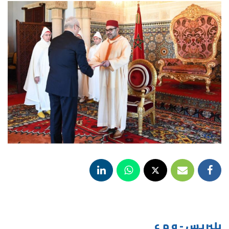
بلبريس - و م ع