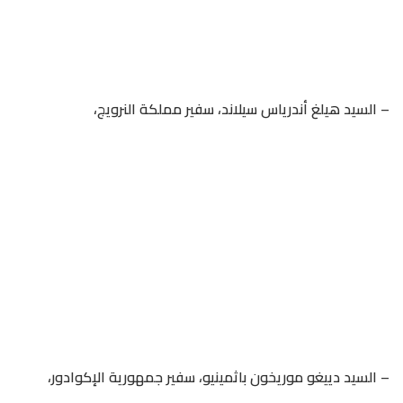
– السيد هيلغ أندرياس سيلاند، سفير مملكة النرويج،
– السيد دييغو موريخون باثمينيو، سفير جمهورية الإكوادور،