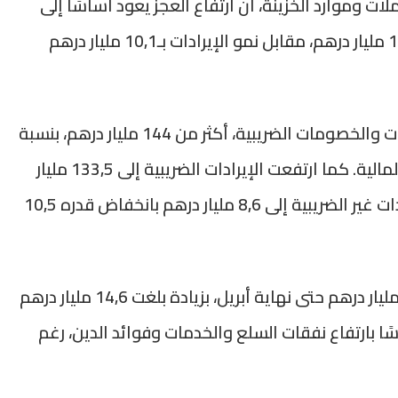
ت وموارد الخزينة، أن ارتفاع العجز يعود أساسًا إلى
تسارع وتيرة النفقات العمومية التي زادت بـ11,7 مليار درهم، مقابل نمو الإيرادات بـ10,1 مليار درهم
وسجلت مداخيل الخزينة، بعد احتساب الإعفاءات والخصومات الضريبية، أكثر من 144 مليار درهم، بنسبة
إنجاز بلغت 33,3 في المائة من توقعات قانون المالية. كما ارتفعت الإيرادات الضريبية إلى 133,5 مليار
درهم بزيادة 8,9 في المائة، بينما تراجعت الإيرادات غير الضريبية إلى 8,6 مليار درهم بانخفاض قدره 10,5
في المقابل، ارتفعت النفقات العادية إلى 146 مليار درهم حتى نهاية أبريل، بزيادة بلغت 14,6 مليار درهم
 من 2025، مدفوعة أساسًا بارتفاع نفقات السلع والخدمات وفوائد الدين، رغم