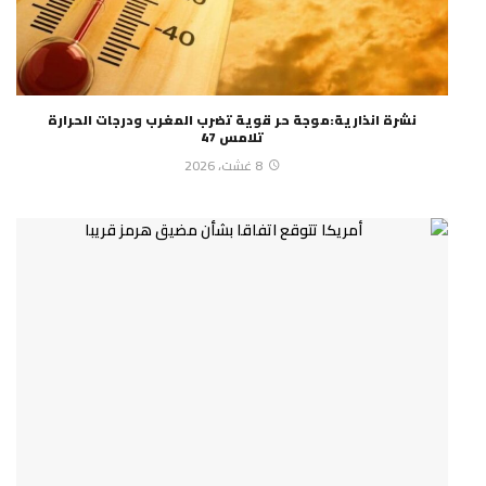
نشرة انذارية:موجة حر قوية تضرب المغرب ودرجات الحرارة
تلامس 47
8 غشت، 2026