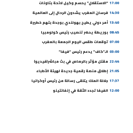
17:00
“الاستقلال” يحسم وكيل لائحة بتاونات
14:30
فرسان المغرب يشدون الرحال إلى العالمية
13:40
أمر دولي يطيح بهولندي بوجدة بتهم خطيرة
08:45
بوريطة يحضر تنصيب رئيس كولومبيا
07:00
توقعات طقس اليوم الجمعة بالمغرب
03:00
الـ”كاف” يدعم رئيس “فيفا”
22:44
مقتل مؤثر بالرصاص في بث مباشر(فيديو)
21:05
إطلاق منصة رقمية جديدة لهيئة الأطباء
17:37
جلالة الملك يتلقى رسالة من رئيس أوكرانيا
12:00
الفيفا تجدد الثقة في إنفانتينو