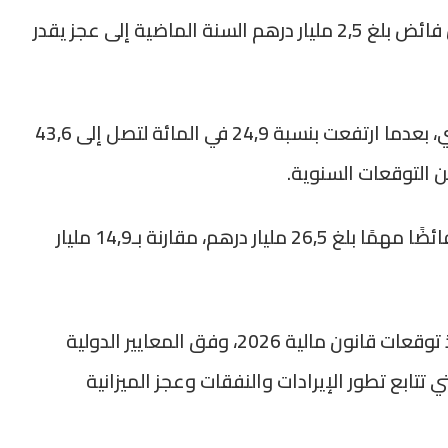
وأدى هذا التطور إلى انتقال الرصيد العادي من فائض بلغ 2,5 مليار درهم السنة الماضية إلى عجز يقدر
كما واصلت نفقات الاستثمار منحاها التصاعدي، بعدما ارتفعت بنسبة 24,9 في المائة لتصل إلى 43,6
في المقابل، حققت الحسابات الخاصة للخزينة فائضًا مهمًا بلغ 26,5 مليار درهم، مقارنة بـ14,9 مليار
وأكدت الوزارة أن هذه المؤشرات تعكس تنفيذ توقعات قانون مالية 2026، وفق المعايير الدولية
تتابع تطور الإيرادات والنفقات وعجز الميزانية