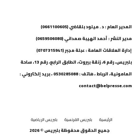
إتصل بنا
المدير العام : د . ميلود بلقاضي (0661100605)
مدير النشر : أحمد الهيبة صمداني (0659506080)
إدارة العلاقات العامة : عبلة مجبر (0707315941)
بلبريس، رقم 6، زنقة بيروت، الطابق الرابع، رقم 13، ساحة
المامونية، الرباط ، هاتف : 0530285088 ، بريد إلكتروني :
contact@belpresse.com
الرئيسية
بلبريس الفرنسية
بلبريس الرياضية
جميع الحقوق محفوظة بلبريس © 2026