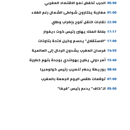
05:00
الحرب تخفض نمو الاقتصاد المغربي
01:00
مغاربة يختارون شواطئ الشمال رغم الغلاء
22:00
نقابات النقل تلوح بإضراب وطني
17:17
جلالة الملك يهنئ رئيس كوت ديفوار
17:00
“الاستقلال” يحسم وكيل لائحة بتاونات
14:30
فرسان المغرب يشدون الرحال إلى العالمية
13:40
أمر دولي يطيح بهولندي بوجدة بتهم خطيرة
08:45
بوريطة يحضر تنصيب رئيس كولومبيا
07:00
توقعات طقس اليوم الجمعة بالمغرب
03:00
الـ”كاف” يدعم رئيس “فيفا”