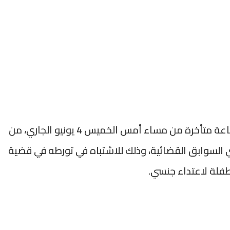
تمكنت عناصر الشرطة بولاية أمن الرباط، في ساعة متأخرة من مساء أمس الخميس 4 يونيو الجاري، من
العمر 40 سنة، من ذوي السوابق القضائية، وذلك للاشتباه في تورطه في قضية
طفلة لاعتداء جنسي.