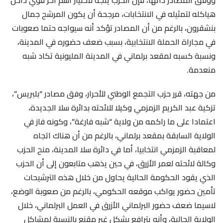
هياكله لتمثيله في الانتخابات، مرجحة أن يكون المرشح جمال
بنشقرون، بالرغم من أن المصادر تؤكد أنه سيواجه حتما صعوبات
في مجاراة الحملة الانتخابية، بسبب ضعف حضوره في المدينة،
ونسبة كسبه لمقعد برلماني في المدينة المليونية تكاد شبه
منعدمة.
من جهته، قرر حزب التجمع الوطني للأحرار، وفق مصادر “بلبريس”،
تزكية عبد الكريم الزمزمي وكيلا للائحته بدائرة سلا الجديدة،
اعتمادا على ما راكمه من ولاية “شبه فارغة”، وكونه فاز في
الولاية السابقة بمقعد برلماني، بالرغم من أن هناك اتجاه
لمعاقبة الزمزمي انتخابيا، أما في دائرة سلا المدينة، منح الحزب
وكالة لائحته لعمر الأزرق، في حين يذهب متابعون إلى أن الحزب
الذي يقود الحكومة الحالية يحاول من خلال هذه الترشيحات
تأمين حضور يواكب موقعه الحكومي، بالرغم من صعوبة الوضع،
لاسيما ضعف حضور البرلماني الأزرق في العمل البرلماني، خلال
الولاية الحالية، وأنه يترافع بشكل غير مقنع بالنسبة لمشاكل