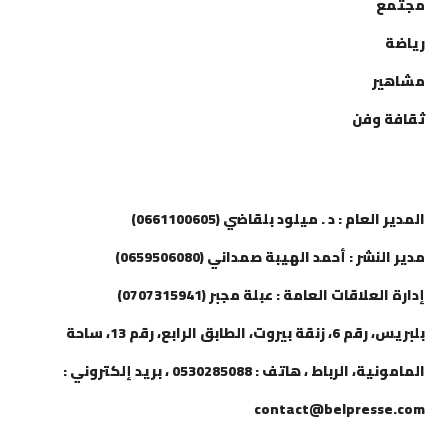
مجتمع
رياضة
مشاهير
ثقافة وفن
إتصل بنا
المدير العام : د . ميلود بلقاضي (0661100605)
مدير النشر : أحمد الهيبة صمداني (0659506080)
إدارة العلاقات العامة : عبلة مجبر (0707315941)
بلبريس، رقم 6، زنقة بيروت، الطابق الرابع، رقم 13، ساحة
المامونية، الرباط ، هاتف : 0530285088 ، بريد إلكتروني :
contact@belpresse.com