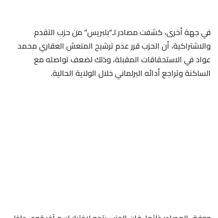
في جهة أخرى، كشفت مصادر لـ”بلبريس” من حزب التقدم
والاشتراكية، أن الحزب قرر عدم ترشيح المنعش العقاري محمد
عواد في الاستحقاقات المقبلة، وذلك لضعف تواصله مع
الساكنة وتراجع أدائه البرلماني خلال الولاية الحالية.
ووفق المصادر ذاتها، فإن الحزب يتجه لاختيار اسم آخر قوي داخل