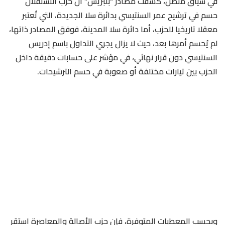
في سياق متصل، كشفت مصادر “بلبريس” أن حزب الاستقلال
حسم في ترشيح عمر السنتيسي بدائرة سلا الجديدة، التي تُعتبر
معقلا تاريخيا للحزب، أما دائرة سلا المدينة، فوفق المصادر ذاتها،
لم يُحسم أمرها بعد، حيث لا يزال يجري التداول باسم إدريس
السنتيسي دون قرار نهائي، في مؤشر على حسابات دقيقة داخل
الحزب بين تيارات مختلفة أو صعوبة في حسم الترشيحات.
وبحسب المعطيات المتوفرة، فإن حزب الأصالة والمعاصرة استقر