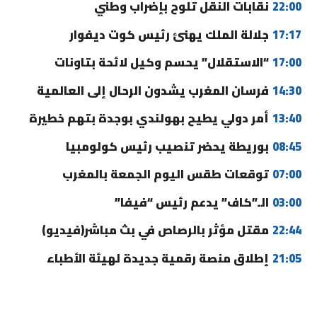
22:00
نقابات النقل تلوح بإضراب وطني
17:17
جلالة الملك يهنئ رئيس كوت ديفوار
17:00
“الاستقلال” يحسم وكيل لائحة بتاونات
14:30
فرسان المغرب يشدون الرحال إلى العالمية
13:40
أمر دولي يطيح بهولندي بوجدة بتهم خطيرة
08:45
بوريطة يحضر تنصيب رئيس كولومبيا
07:00
توقعات طقس اليوم الجمعة بالمغرب
03:00
الـ”كاف” يدعم رئيس “فيفا”
22:44
مقتل مؤثر بالرصاص في بث مباشر(فيديو)
21:05
إطلاق منصة رقمية جديدة لهيئة الأطباء