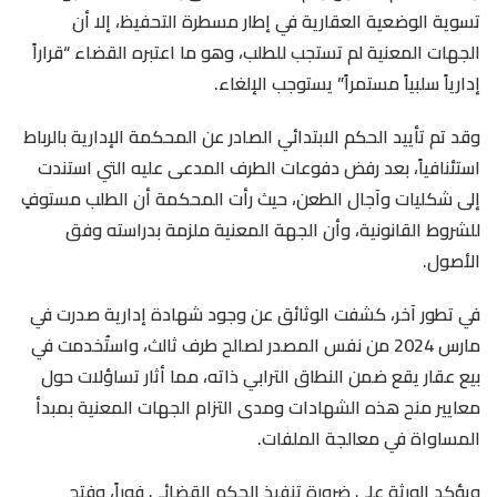
تسوية الوضعية العقارية في إطار مسطرة التحفيظ، إلا أن
الجهات المعنية لم تستجب للطلب، وهو ما اعتبره القضاء “قراراً
إدارياً سلبياً مستمراً” يستوجب الإلغاء.
وقد تم تأييد الحكم الابتدائي الصادر عن المحكمة الإدارية بالرباط
استئنافياً، بعد رفض دفوعات الطرف المدعى عليه التي استندت
إلى شكليات وآجال الطعن، حيث رأت المحكمة أن الطلب مستوفٍ
للشروط القانونية، وأن الجهة المعنية ملزمة بدراسته وفق
الأصول.
في تطور آخر، كشفت الوثائق عن وجود شهادة إدارية صدرت في
مارس 2024 من نفس المصدر لصالح طرف ثالث، واستُخدمت في
بيع عقار يقع ضمن النطاق الترابي ذاته، مما أثار تساؤلات حول
معايير منح هذه الشهادات ومدى التزام الجهات المعنية بمبدأ
المساواة في معالجة الملفات.
ويؤكد الورثة على ضرورة تنفيذ الحكم القضائي فوراً، وفتح