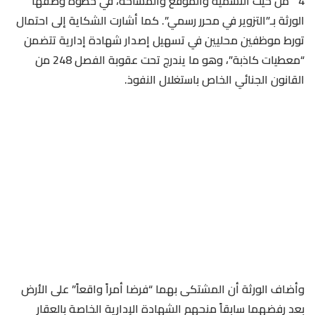
4″ من حيث التسمية والموقع والمساحة، في خطوة وصفها
الورثة بـ”التزوير في محرر رسمي”. كما أشارت الشكاية إلى احتمال
تورط موظفين محليين في تسهيل إصدار شهادة إدارية تتضمن
“معطيات كاذبة”، وهو ما يندرج تحت عقوبة الفصل 248 من
القانون الجنائي الخاص باستغلال النفوذ.
وأضاف الورثة أن المشتكى بهما “فرضا أمراً واقعاً” على الأرض
بعد رفضهما سابقاً منحهم الشهادة الإدارية الخاصة بالعقار