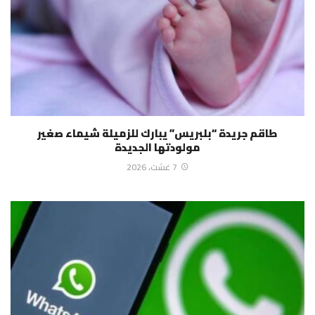
طاقم جريدة “بلبريس” يبارك للزميلة شيماء صغير
مولودتها الجديدة
7 غشت، 2026