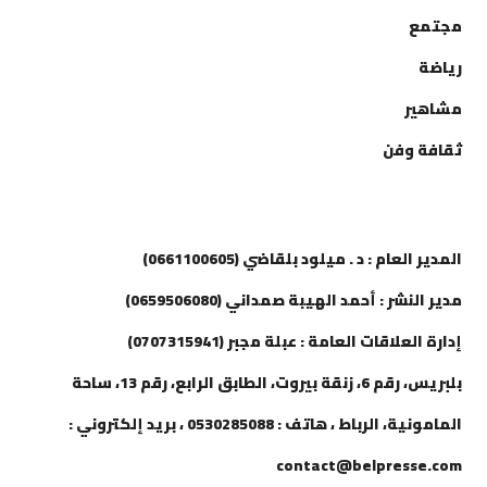
مجتمع
رياضة
مشاهير
ثقافة وفن
إتصل بنا
المدير العام : د . ميلود بلقاضي (0661100605)
مدير النشر : أحمد الهيبة صمداني (0659506080)
إدارة العلاقات العامة : عبلة مجبر (0707315941)
بلبريس، رقم 6، زنقة بيروت، الطابق الرابع، رقم 13، ساحة
المامونية، الرباط ، هاتف : 0530285088 ، بريد إلكتروني :
contact@belpresse.com