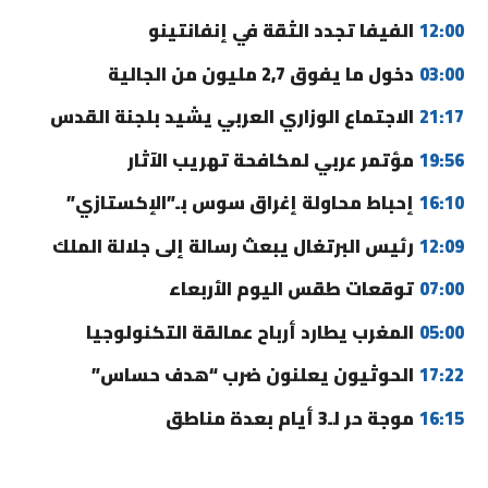
12:00
الفيفا تجدد الثقة في إنفانتينو
03:00
دخول ما يفوق 2,7 مليون من الجالية
21:17
الاجتماع الوزاري العربي يشيد بلجنة القدس
19:56
مؤتمر عربي لمكافحة تهريب الآثار
16:10
إحباط محاولة إغراق سوس بـ”الإكستازي”
12:09
رئيس البرتغال يبعث رسالة إلى جلالة الملك
07:00
توقعات طقس اليوم الأربعاء
05:00
المغرب يطارد أرباح عمالقة التكنولوجيا
17:22
الحوثيون يعلنون ضرب “هدف حساس”
16:15
موجة حر لـ3 أيام بعدة مناطق