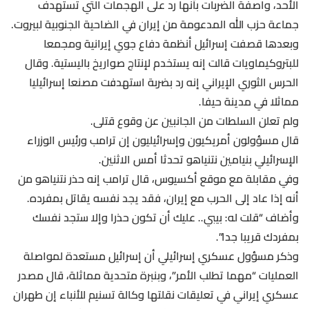
الأحد، واصفة الضربات ​بأنها رد على الهجمات التي تستهدف
جماعة حزب الله المدعومة من إيران في الضاحية الجنوبية لبيروت.
وبعدها قصفت إسرائيل أنظمة دفاع جوي إيرانية ومجمعا
للبتروكيماويات قالت إنه يستخدم ‌لإنتاج صواريخ ⁠باليستية. وقال
الحرس الثوري الإيراني إنه رد بضربة استهدفت مصنعا إسرائيليا
مماثلا في مدينة حيفا.
ولم تعلن السلطات من الجانبين عن وقوع قتلى.
قال مسؤولون أمريكيون وإسرائيليون إن ترامب ورئيس الوزراء
الإسرائيلي بنيامين نتنياهو تحدثا أمس الاثنين.
وفي مقابلة مع موقع أكسيوس، قال ترامب إنه حذر نتنياهو من
أنه إذا عاد إلى الحرب مع إيران، فقد يجد نفسه يقاتل بمفرده.
وأضاف “قلت له: بيبي.. عليك أن تكون حذرا وإلا ستجد نفسك
بمفردك قريبا جدا”.
وذكر ​مسؤول عسكري إسرائيلي أن إسرائيل مستعدة ​لمواصلة
العمليات “مهما تطلب الأمر”، وبنبرة متحدية ⁠مماثلة، قال مصدر
عسكري إيراني في تعليقات نقلتها وكالة تسنيم للأنباء إن طهران