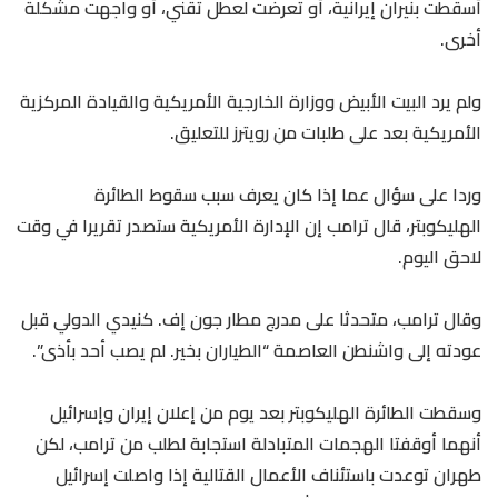
أسقطت بنيران إيرانية، أو تعرضت لعطل تقني، أو واجهت مشكلة
أخرى.
ولم يرد البيت الأبيض ووزارة الخارجية الأمريكية والقيادة المركزية
الأمريكية بعد على طلبات من رويترز للتعليق.
وردا على سؤال عما إذا كان يعرف سبب سقوط الطائرة
الهليكوبتر، ​قال ترامب إن الإدارة الأمريكية ستصدر تقريرا في وقت
لاحق اليوم.
وقال ترامب، متحدثا على مدرج مطار جون إف. كنيدي الدولي قبل ​
عودته إلى واشنطن العاصمة “الطياران بخير. لم يصب أحد بأذى”.
وسقطت الطائرة الهليكوبتر بعد يوم من إعلان إيران وإسرائيل
أنهما أوقفتا ⁠الهجمات المتبادلة استجابة لطلب من ترامب، لكن
طهران توعدت باستئناف الأعمال القتالية إذا واصلت إسرائيل