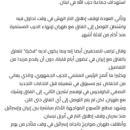
استهداف جماعة حزب الله في لبنان.
وتأتي العودة لوقف إطلاق ​النار الهش في وقت تحاول فيه
واشنطن التوصل إلى اتفاق مع طهران لإنهاء الحرب المستمرة
منذ أكثر من ثلاثة أشهر.
وقال ترامب للصحفيين أيضا إنه ربما ​يكون لديه “فكرة” تتعلق
باتفاق مع إيران في غضون أيام قليلة، دون أن يقدم مزيدا من
التفاصيل.
وكثيرا ما ألمح الرئيس المنتمي للحزب الجمهوري، والذي يعاني
من انخفاض غير مسبوق في شعبيته قبل انتخابات التجديد
النصفي للكونجرس في نوفمبر تشرين الثاني، إلى اتفاق وشيك
مع طهران، لكن لم يتم التوصل إلى أي اتفاق حتى الآن.
وشهد مطلع الأسبوع المواجهة الأكثر ​مباشرة بين إيران وإسرائيل
منذ سريان وقف إطلاق النار في أبريل نيسان.
وأطلقت طهران صواريخ باتجاه إسرائيل في وقت متأخر من يوم