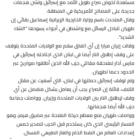
مستعدة لخوض صراع طويل الأمد مع إسرائيل ولشن هجمات
جديدة على المصالح الأمريكية في المنطقة.
وقال المتحدث باسم وزارة الخارجية الإيرانية إسماعيل بقائي إن
طهران ​تتبادل الرسائل مع واشنطن في أجواء يسودها “الشك
الشديد”.
وقالت إيران مرارا إن أي اتفاق سلام مع الولايات المتحدة يتوقف
​على وقف إطلاق ⁠النار أيضا في لبنان الذي اجتاحته إسرائيل في
مارس آذار لملاحقة مقاتلي حزب الله الذين أطلقوا صواريخ عبر
الحدود دعما لطهران.
ولم توقف إسرائيل حملتها في لبنان، التي أسفرت عن مقتل
الآلاف، قائلة إن الصراع يجب أن يعامل بشكل منفصل عن أي
وقف لإطلاق النار بين الولايات المتحدة وإيران. وواصلت جماعة
حزب الله ⁠أيضا هجماتها.
وواصلت طهران ​منع معظم حركة الملاحة عبر مضيق هرمز، وهو
المسار الرئيسي الذي كان يستخدم قبل ​الحرب لتصدير خمس
إمدادات العالم من النفط الخام والغاز الطبيعي المسال.