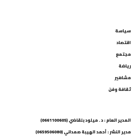
التصنيفات
سياسة
اقتصاد
مجتمع
رياضة
مشاهير
ثقافة وفن
إتصل بنا
المدير العام : د . ميلود بلقاضي (0661100605)
مدير النشر : أحمد الهيبة صمداني (0659506080)