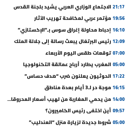
21:17
الاجتماع الوزاري العربي يشيد بلجنة القدس
19:56
مؤتمر عربي لمكافحة تهريب الآثار
16:10
إحباط محاولة إغراق سوس بـ”الإكستازي”
12:09
رئيس البرتغال يبعث رسالة إلى جلالة الملك
07:00
توقعات طقس اليوم الأربعاء
05:00
المغرب يطارد أرباح عمالقة التكنولوجيا
17:22
الحوثيون يعلنون ضرب “هدف حساس”
16:15
موجة حر لـ3 أيام بعدة مناطق
14:00
من يحمي المغاربة من لهيب أسعار المحروقات؟
09:57
أين اختفى رئيس الكاميرون؟
05:00
شروط جديدة لزيارة منزل “العندليب”