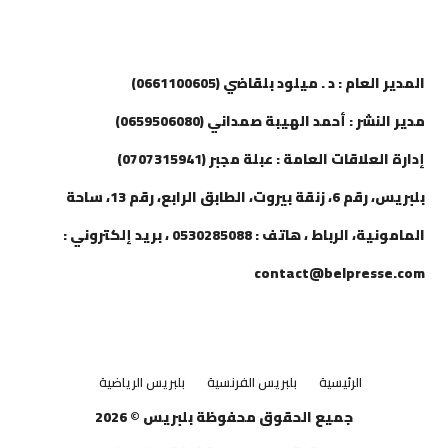
إتصل بنا
المدير العام : د . ميلود بلقاضي (0661100605)
مدير النشر : أحمد الهيبة صمداني (0659506080)
إدارة العلاقات العامة : عبلة مجبر (0707315941)
بلبريس، رقم 6، زنقة بيروت، الطابق الرابع، رقم 13، ساحة
المامونية، الرباط ، هاتف : 0530285088 ، بريد إلكتروني :
contact@belpresse.com
الرئيسية
بلبريس الفرنسية
بلبريس الرياضية
جميع الحقوق محفوظة بلبريس © 2026