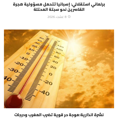
برلماني استقلالي: إسبانيا تتحمل مسؤولية هجرة
القاصرين نحو سبتة المحتلة
8 غشت، 2026
نشرة انذارية:موجة حر قوية تضرب المغرب ودرجات