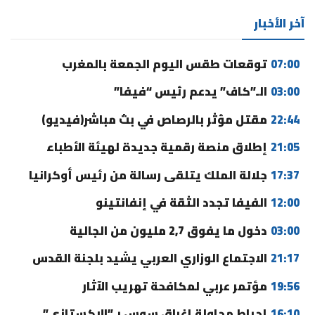
آخر الأخبار
07:00
توقعات طقس اليوم الجمعة بالمغرب
03:00
الـ”كاف” يدعم رئيس “فيفا”
22:44
مقتل مؤثر بالرصاص في بث مباشر(فيديو)
21:05
إطلاق منصة رقمية جديدة لهيئة الأطباء
17:37
جلالة الملك يتلقى رسالة من رئيس أوكرانيا
12:00
الفيفا تجدد الثقة في إنفانتينو
03:00
دخول ما يفوق 2,7 مليون من الجالية
21:17
الاجتماع الوزاري العربي يشيد بلجنة القدس
19:56
مؤتمر عربي لمكافحة تهريب الآثار
16:10
إحباط محاولة إغراق سوس بـ”الإكستازي”