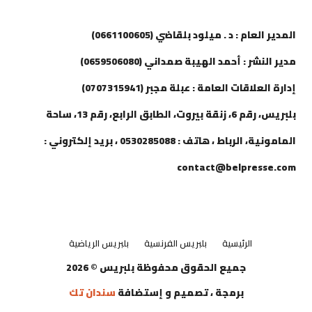
إتصل بنا
المدير العام : د . ميلود بلقاضي (0661100605)
مدير النشر : أحمد الهيبة صمداني (0659506080)
إدارة العلاقات العامة : عبلة مجبر (0707315941)
بلبريس، رقم 6، زنقة بيروت، الطابق الرابع، رقم 13، ساحة
المامونية، الرباط ، هاتف : 0530285088 ، بريد إلكتروني :
contact@belpresse.com
الرئيسية
بلبريس الفرنسية
بلبريس الرياضية
جميع الحقوق محفوظة بلبريس © 2026
برمجة ، تصميم و إستضافة
سندان تك