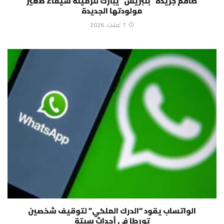
طاقم جريدة “بلبريس” يبارك للزميلة شيماء صغير
مولودتها الجديدة
7 غشت، 2026
الواتساب يقود “الدرك الملكي” لتوقيف شخصين
تورطا في أحداث سبتة