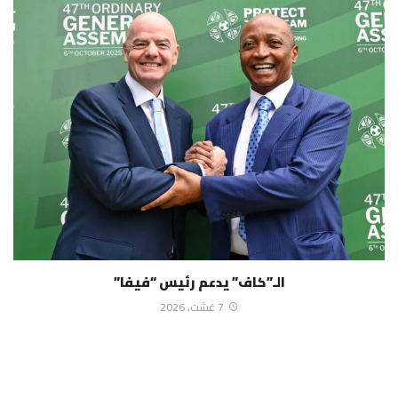
الـ”كاف” يدعم رئيس “فيفا”
7 غشت، 2026