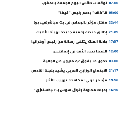
07:00
توقعات طقس اليوم الجمعة بالمغرب
03:00
الـ”كاف” يدعم رئيس “فيفا”
22:44
مقتل مؤثر بالرصاص في بث مباشر(فيديو)
21:05
إطلاق منصة رقمية جديدة لهيئة الأطباء
17:37
جلالة الملك يتلقى رسالة من رئيس أوكرانيا
12:00
الفيفا تجدد الثقة في إنفانتينو
03:00
دخول ما يفوق 2,7 مليون من الجالية
21:17
الاجتماع الوزاري العربي يشيد بلجنة القدس
19:56
مؤتمر عربي لمكافحة تهريب الآثار
16:10
إحباط محاولة إغراق سوس بـ”الإكستازي”