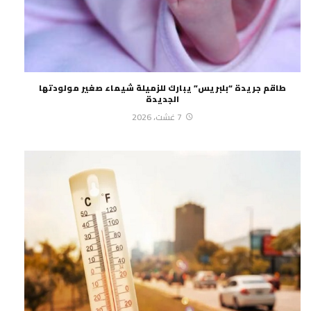
طاقم جريدة “بلبريس” يبارك للزميلة شيماء صغير مولودتها
الجديدة
7 غشت، 2026