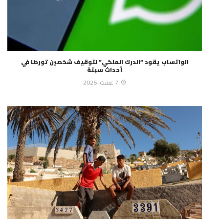
الواتساب يقود “الدرك الملكي” لتوقيف شخصين تورطا في
أحداث سبتة
7 غشت، 2026