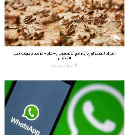
الجراد الصحراوي يتراجع بالمغرب و«فاو» ترصد وجهته نحو
الساحل
7 غشت، 2026