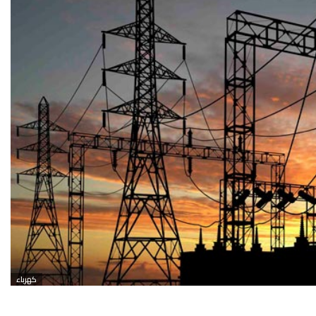
كهرباء