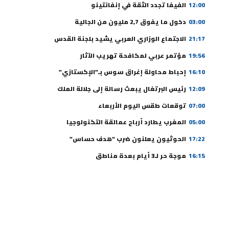
12:00
الفيفا تجدد الثقة في إنفانتينو
03:00
دخول ما يفوق 2,7 مليون من الجالية
21:17
الاجتماع الوزاري العربي يشيد بلجنة القدس
19:56
مؤتمر عربي لمكافحة تهريب الآثار
16:10
إحباط محاولة إغراق سوس بـ”الإكستازي”
12:09
رئيس البرتغال يبعث رسالة إلى جلالة الملك
07:00
توقعات طقس اليوم الأربعاء
05:00
المغرب يطارد أرباح عمالقة التكنولوجيا
17:22
الحوثيون يعلنون ضرب “هدف حساس”
16:15
موجة حر لـ3 أيام بعدة مناطق