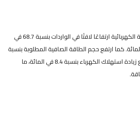
وفي المقابل، سجلت المبادلات الخارجية للطاقة الكهربائية ارتفاعًا لافتًا في الواردات بنسبة 68.7 في
مقابل تراجع الصادرات بنسبة 44.2 في المائة. كما ارتفع حجم الطاقة الصافية المطلوبة بنسبة
4.5 في المائة عند متم أبريل 2026، بالتزامن مع زيادة استهلاك الكهرباء بنسبة 8.4 في المائة، ما
قة.