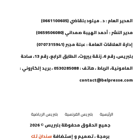
إتصل بنا
المدير العام : د . ميلود بلقاضي (0661100605)
مدير النشر : أحمد الهيبة صمداني (0659506080)
إدارة العلاقات العامة : عبلة مجبر (0707315941)
بلبريس، رقم 6، زنقة بيروت، الطابق الرابع، رقم 13، ساحة
المامونية، الرباط ، هاتف : 0530285088 ، بريد إلكتروني :
contact@belpresse.com
الرئيسية
بلبريس الفرنسية
بلبريس الرياضية
جميع الحقوق محفوظة بلبريس © 2026
برمجة ، تصميم و إستضافة
سندان تك