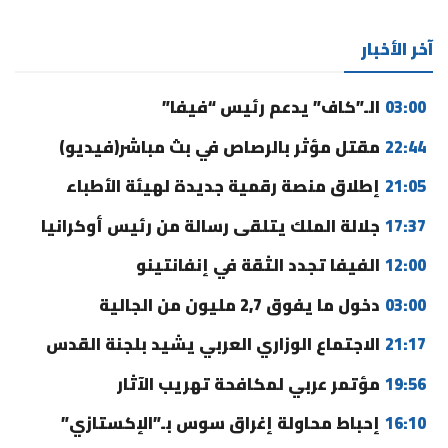
آخر الأخبار
03:00
الـ”كاف” يدعم رئيس “فيفا”
22:44
مقتل مؤثر بالرصاص في بث مباشر(فيديو)
21:05
إطلاق منصة رقمية جديدة لهيئة الأطباء
17:37
جلالة الملك يتلقى رسالة من رئيس أوكرانيا
12:00
الفيفا تجدد الثقة في إنفانتينو
03:00
دخول ما يفوق 2,7 مليون من الجالية
21:17
الاجتماع الوزاري العربي يشيد بلجنة القدس
19:56
مؤتمر عربي لمكافحة تهريب الآثار
16:10
إحباط محاولة إغراق سوس بـ”الإكستازي”