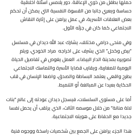
حملها بطفل من ذوي الإعاقة. دور يلامس أسئلة أخلاقية
حساسة ويعري جانبا من القسوة النفسية التي يمكن أن تحكم
بعض العلاقات الأسرية، في عمل يراهن على إثارة النقاش
الاجتماعي كما كان في جزئه الأول.
وفي منحى درامي مختلف، يشارك عبد الله ديدان في مسلسل
“بيض وكحل” الذي يشرف على اخراجه
مراد الخودي، ويتم
تصويره بمدينة الدار البيضاء. العمل يغوص في تفاصيل الحياة
اليومية للمغاربة، ويقارب قضايا الأسرة والتماسك الاجتماعي
بطرح واقعي يعتمد البساطة والصدق، واضعا الإنسان في قلب
الحكاية بعيدا عن المبالغة أو التنميط.
أما على مستوى السلسلات، فيسجل ديدان عودته إلى عالم “بنات
لالة منانة” من خلال موسمه الثالث، الذي يرتقب أن يحمل نفسا
جديدا مع الحفاظ على هويته الاجتماعية.
هذا الجزء يراهن على الجمع بين شخصيات راسخة ووجوه فنية