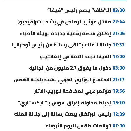
03:00
الـ”كاف” يدعم رئيس “فيفا”
22:44
مقتل مؤثر بالرصاص في بث مباشر(فيديو)
21:05
إطلاق منصة رقمية جديدة لهيئة الأطباء
17:37
جلالة الملك يتلقى رسالة من رئيس أوكرانيا
12:00
الفيفا تجدد الثقة في إنفانتينو
03:00
دخول ما يفوق 2,7 مليون من الجالية
21:17
الاجتماع الوزاري العربي يشيد بلجنة القدس
19:56
مؤتمر عربي لمكافحة تهريب الآثار
16:10
إحباط محاولة إغراق سوس بـ”الإكستازي”
12:09
رئيس البرتغال يبعث رسالة إلى جلالة الملك
07:00
توقعات طقس اليوم الأربعاء