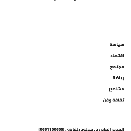
التصنيفات
سياسة
اقتصاد
مجتمع
رياضة
مشاهير
ثقافة وفن
إتصل بنا
المدير العام : د . ميلود بلقاضي (0661100605)