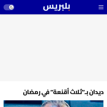
Dark mode
ديدان بـ”ثلاث أقنعة” في رمضان