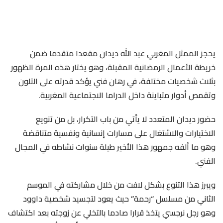
يحجز الممثل المغربي عبد الله ديدان مقعدا متقدما ضمن
خريطة الأعمال الرمضانية المقبلة، وهو يختار هذه المرة الظهور
بثلاث شخصيات مختلفة، في رهان فني يؤكد قدرته على التلون
وتقمص أدوار متباينة داخل الدراما الاجتماعية المغربية.
حضور ديدان المتعدد لا يأتي من باب التكرار، بل من تنويع
الاختيارات والاشتغال على مسارات إنسانية ونفسية متناقضة
وهو ما ألفه جمهور هذا الأخير طيلة سنوات نشاطه في المجال
الفني.
ويبرز هذا التنوع بشكل لافت من خلال مشاركته في الموسم
الثاني من مسلسل “رحمة” حيث يعود لتجسيد شخصية داوود
وهو رجل نرجسي يتخذ قرارا صادما بالتخلي عن زوجته بعد اكتشاف