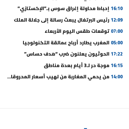
16:10
إحباط محاولة إغراق سوس بـ”الإكستازي”
12:09
رئيس البرتغال يبعث رسالة إلى جلالة الملك
07:00
توقعات طقس اليوم الأربعاء
05:00
المغرب يطارد أرباح عمالقة التكنولوجيا
17:22
الحوثيون يعلنون ضرب “هدف حساس”
16:15
موجة حر لـ3 أيام بعدة مناطق
14:00
من يحمي المغاربة من لهيب أسعار المحروقات؟