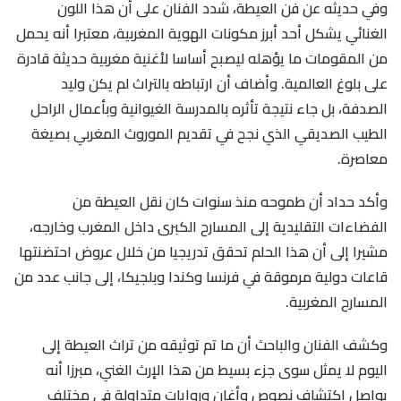
وفي حديثه عن فن العيطة، شدد الفنان على أن هذا اللون
الغنائي يشكل أحد أبرز مكونات الهوية المغربية، معتبرا أنه يحمل
من المقومات ما يؤهله ليصبح أساسا لأغنية مغربية حديثة قادرة
على بلوغ العالمية. وأضاف أن ارتباطه بالتراث لم يكن وليد
الصدفة، بل جاء نتيجة تأثره بالمدرسة الغيوانية وبأعمال الراحل
الطيب الصديقي الذي نجح في تقديم الموروث المغربي بصيغة
معاصرة.
وأكد حداد أن طموحه منذ سنوات كان نقل العيطة من
الفضاءات التقليدية إلى المسارح الكبرى داخل المغرب وخارجه،
مشيرا إلى أن هذا الحلم تحقق تدريجيا من خلال عروض احتضنتها
قاعات دولية مرموقة في فرنسا وكندا وبلجيكا، إلى جانب عدد من
المسارح المغربية.
وكشف الفنان والباحث أن ما تم توثيقه من تراث العيطة إلى
اليوم لا يمثل سوى جزء بسيط من هذا الإرث الغني، مبرزا أنه
يواصل اكتشاف نصوص وأغان وروايات متداولة في مختلف