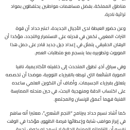
مناطق المملكة، بفضل مساهمات مواطنين يحتفظون بمواد
تراثية نادرة.
وعن حضور العيطة لدى الأجيال الجديدة، اعتبر حداد أن قوة
التراث المغربي تكمن في قدرته على الاستمرار والتجدد، مؤكدا أن
الرهان الحقيقي يتمثل في إعداد جيل جديد قادر على حمل هذا
الموروث وتطويره بما ينسجم مع متطلبات العصر.
وفي سياق آخر، تطرق المتحدث إلى خلفيته الأكاديمية، نافيا
الصورة الشائعة التي تربطه بالفيزياء النووية، موضحا أن تخصصه
يتعلق بفيزياء الجسيمات. وأضاف أن التكوين العلمي ساعده
على اكتساب الدقة ومنهجية البحث، في حين منحته الممارسة
الفنية فهما أعمق للإنسان والمجتمع.
كما أشاد نسيم حداد ببرنامج “النجم الشعبي”، معتبرا أنه ساهم
في إبراز مواهب شابة وإعطائها فرصة الظهور، مؤكدا في الوقت
نفسه أن التزاماته المهنية الحالية لا تسمح له بخوض تجربة