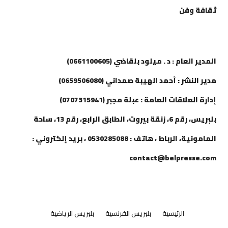
ثقافة وفن
إتصل بنا
المدير العام : د . ميلود بلقاضي (0661100605)
مدير النشر : أحمد الهيبة صمداني (0659506080)
إدارة العلاقات العامة : عبلة مجبر (0707315941)
بلبريس، رقم 6، زنقة بيروت، الطابق الرابع، رقم 13، ساحة
المامونية، الرباط ، هاتف : 0530285088 ، بريد إلكتروني :
contact@belpresse.com
الرئيسية
بلبريس الفرنسية
بلبريس الرياضية