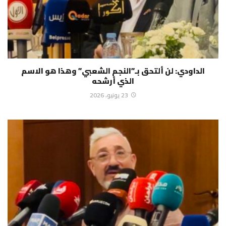
الداودي: لن ألتحق بـ”النجم الشعبي” وهذا هو الاسم
الذي أرشحه
23 يونيو، 2026