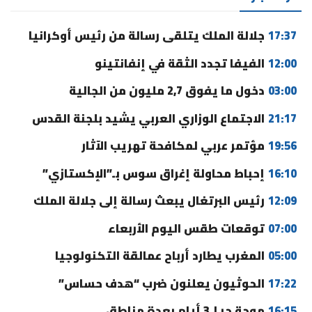
17:37
جلالة الملك يتلقى رسالة من رئيس أوكرانيا
12:00
الفيفا تجدد الثقة في إنفانتينو
03:00
دخول ما يفوق 2,7 مليون من الجالية
21:17
الاجتماع الوزاري العربي يشيد بلجنة القدس
19:56
مؤتمر عربي لمكافحة تهريب الآثار
16:10
إحباط محاولة إغراق سوس بـ”الإكستازي”
12:09
رئيس البرتغال يبعث رسالة إلى جلالة الملك
07:00
توقعات طقس اليوم الأربعاء
05:00
المغرب يطارد أرباح عمالقة التكنولوجيا
17:22
الحوثيون يعلنون ضرب “هدف حساس”
16:15
موجة حر لـ3 أيام بعدة مناطق