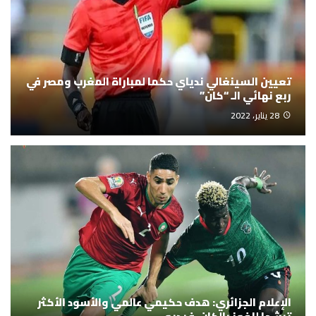
تعيين السينغالي ندياي حكما لمباراة المغرب ومصر في
ربع نهائي الـ “كان”
28 يناير، 2022
الإعلام الجزائري: هدف حكيمي عالمي والأسود الأكثر