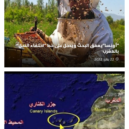
“أونسا”يعمق البحث ويدخل على خط “اختفاء النحل”
بالمغرب
22 يناير، 2022