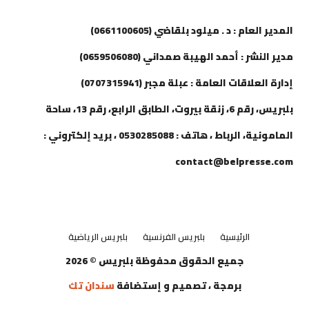
إتصل بنا
المدير العام : د . ميلود بلقاضي (0661100605)
مدير النشر : أحمد الهيبة صمداني (0659506080)
إدارة العلاقات العامة : عبلة مجبر (0707315941)
بلبريس، رقم 6، زنقة بيروت، الطابق الرابع، رقم 13، ساحة
المامونية، الرباط ، هاتف : 0530285088 ، بريد إلكتروني :
contact@belpresse.com
الرئيسية
بلبريس الفرنسية
بلبريس الرياضية
جميع الحقوق محفوظة بلبريس © 2026
برمجة ، تصميم و إستضافة
سندان تك