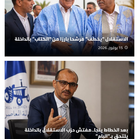
الاستقلال “يخطف” مرشحا بارزا من “الكتاب” بالداخلة
15 يوليوز، 2026
بعد الخطاط ينجا..مفتش حزب الاستقلال بالداخلة
يلتحق بـ”البام”