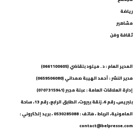
رياضة
مشاهير
ثقافة وفن
إتصل بنا
المدير العام : د . ميلود بلقاضي (0661100605)
مدير النشر : أحمد الهيبة صمداني (0659506080)
إدارة العلاقات العامة : عبلة مجبر (0707315941)
بلبريس، رقم 6، زنقة بيروت، الطابق الرابع، رقم 13، ساحة
المامونية، الرباط ، هاتف : 0530285088 ، بريد إلكتروني :
contact@belpresse.com