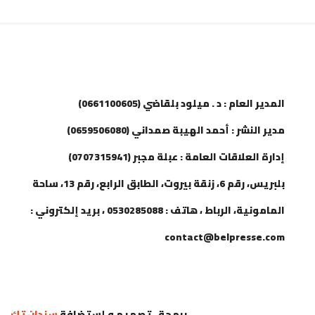
إتصل بنا
المدير العام : د . ميلود بلقاضي (0661100605)
مدير النشر : أحمد الهيبة صمداني (0659506080)
إدارة العلاقات العامة : عبلة مجبر (0707315941)
بلبريس، رقم 6، زنقة بيروت، الطابق الرابع، رقم 13، ساحة
المامونية، الرباط ، هاتف : 0530285088 ، بريد إلكتروني :
contact@belpresse.com
برمجة ، تصميم و إستضافة
سندان تك