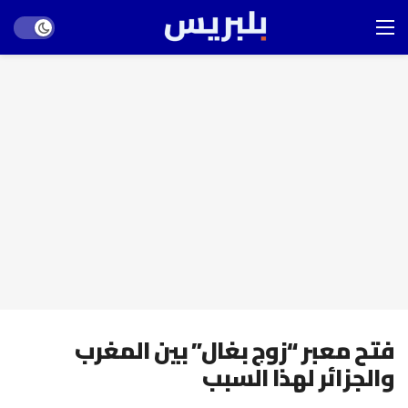
Dark mode
فتح معبر “زوج بغال” بين المغرب
والجزائر لهذا السبب