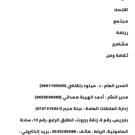
اقتصاد
مجتمع
رياضة
مشاهير
ثقافة وفن
إتصل بنا
المدير العام : د . ميلود بلقاضي (0661100605)
مدير النشر : أحمد الهيبة صمداني (0659506080)
إدارة العلاقات العامة : عبلة مجبر (0707315941)
بلبريس، رقم 6، زنقة بيروت، الطابق الرابع، رقم 13، ساحة
المامونية، الرباط ، هاتف : 0530285088 ، بريد إلكتروني :