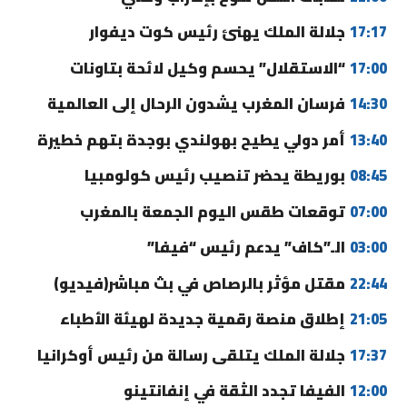
17:17
جلالة الملك يهنئ رئيس كوت ديفوار
17:00
“الاستقلال” يحسم وكيل لائحة بتاونات
14:30
فرسان المغرب يشدون الرحال إلى العالمية
13:40
أمر دولي يطيح بهولندي بوجدة بتهم خطيرة
08:45
بوريطة يحضر تنصيب رئيس كولومبيا
07:00
توقعات طقس اليوم الجمعة بالمغرب
03:00
الـ”كاف” يدعم رئيس “فيفا”
22:44
مقتل مؤثر بالرصاص في بث مباشر(فيديو)
21:05
إطلاق منصة رقمية جديدة لهيئة الأطباء
17:37
جلالة الملك يتلقى رسالة من رئيس أوكرانيا
12:00
الفيفا تجدد الثقة في إنفانتينو