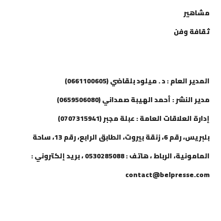
مشاهير
ثقافة وفن
إتصل بنا
المدير العام : د . ميلود بلقاضي (0661100605)
مدير النشر : أحمد الهيبة صمداني (0659506080)
إدارة العلاقات العامة : عبلة مجبر (0707315941)
بلبريس، رقم 6، زنقة بيروت، الطابق الرابع، رقم 13، ساحة
المامونية، الرباط ، هاتف : 0530285088 ، بريد إلكتروني :
contact@belpresse.com