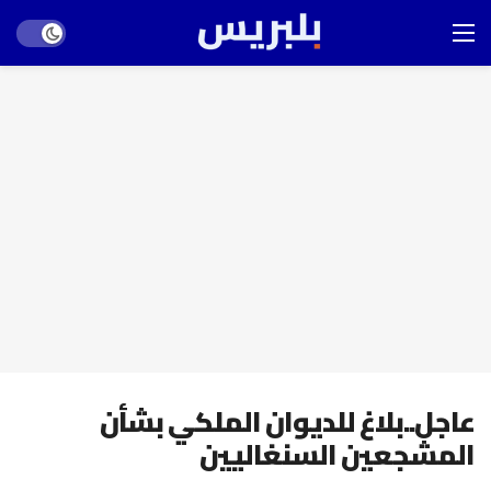
Dark mode
عاجل..بلاغ للديوان الملكي بشأن
المشجعين السنغاليين