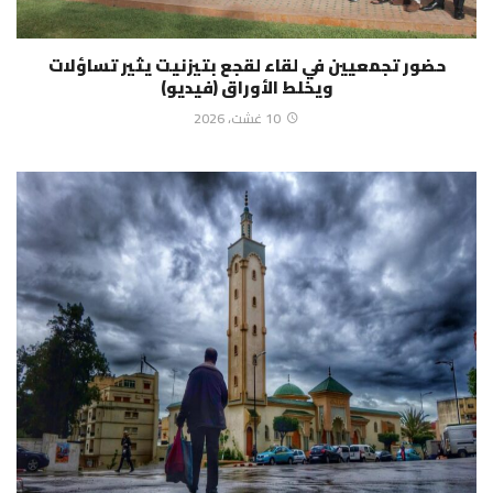
حضور تجمعيين في لقاء لقجع بتيزنيت يثير تساؤلات
ويخلط الأوراق (فيديو)
10 غشت، 2026