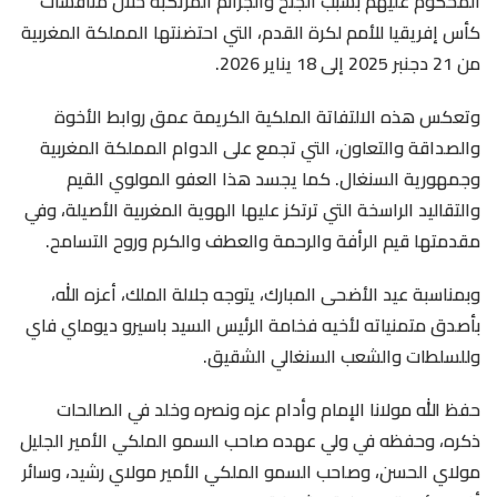
المحكوم عليهم بسبب الجنح والجرائم المرتكبة خلال منافسات
كأس إفريقيا للأمم لكرة القدم، التي احتضنتها المملكة المغربية
من 21 دجنبر 2025 إلى 18 يناير 2026.
وتعكس هذه الالتفاتة الملكية الكريمة عمق روابط الأخوة
والصداقة والتعاون، التي تجمع على الدوام المملكة المغربية
وجمهورية السنغال. كما يجسد هذا العفو المولوي القيم
والتقاليد الراسخة التي ترتكز عليها الهوية المغربية الأصيلة، وفي
مقدمتها قيم الرأفة والرحمة والعطف والكرم وروح التسامح.
وبمناسبة عيد الأضحى المبارك، يتوجه جلالة الملك، أعزه الله،
بأصدق متمنياته لأخيه فخامة الرئيس السيد باسيرو ديوماي فاي
وللسلطات والشعب السنغالي الشقيق.
حفظ الله مولانا الإمام وأدام عزه ونصره وخلد في الصالحات
ذكره، وحفظه في ولي عهده صاحب السمو الملكي الأمير الجليل
مولاي الحسن، وصاحب السمو الملكي الأمير مولاي رشيد، وسائر