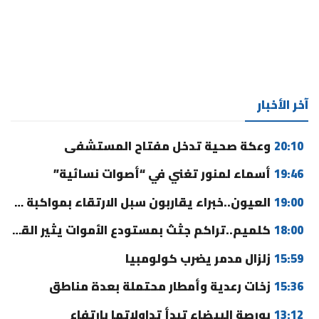
آخر الأخبار
20:10
وعكة صحية تدخل مفتاح المستشفى
19:46
أسماء لمنور تغني في “أصوات نسائية”
19:00
العيون..خبراء يقاربون سبل الارتقاء بمواكبة مغاربة العالم وتحسين الخدمات
18:00
كلميم..تراكم جثث بمستودع الأموات يثير القلق ومطالب بالتدخل
15:59
زلزال مدمر يضرب كولومبيا
15:36
زخات رعدية وأمطار محتملة بعدة مناطق
13:12
بورصة البيضاء تبدأ تداولاتها بارتفاع