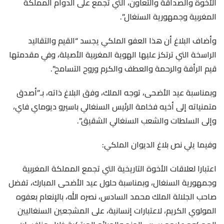
الأخوة والصداقة والتعاون، التي تجمع على الدوام المملكة
المغربية وجمهورية السنغال”.
وأضاف البلاغ أن هذا العفو الملكي يجسد “القيم والتقاليد
الراسخة التي ترتكز عليها الهوية المغربية الأصيلة، وفي مقدمتها
قيم الرأفة والرحمة والعطف والكرم وروح التسامح”.
وبمناسبة عيد الأضحى، توجه الملك، وفق البلاغ ذاته، بـ”أصدق
متمنياته إلى أخيه فخامة الرئيس السنغالي باسيرو ديوماي فاي،
وإلى السلطات والشعب السنغالي الشقيق”.
وفيما يلي نص بلاغ الديوان الملكي:
اعتبارا لعلاقات الأخوة التاريخية التي تجمع المملكة المغربية
وجمهورية السنغال، وبمناسبة حلول عيد الأضحى المبارك، تفضل
صاحب الجلالة الملك محمد السادس، نصره الله، بالإنعام بعفوه
المولوي الكريم، لاعتبارات إنسانية، على المشجعين السنغاليين