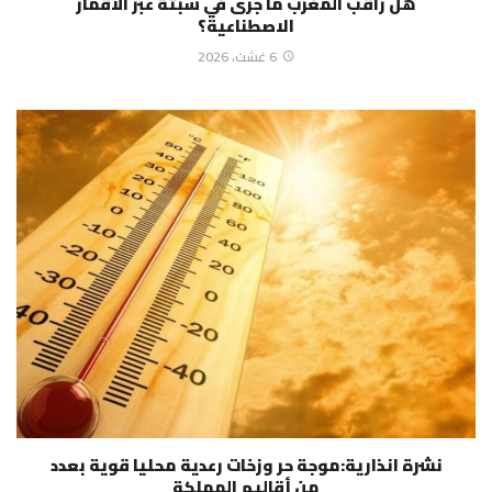
هل راقب المغرب ما جرى في سبتة عبر الأقمار
الاصطناعية؟
6 غشت، 2026
نشرة انذارية:موجة حر وزخات رعدية محليا قوية بعدد
من أقاليم المملكة