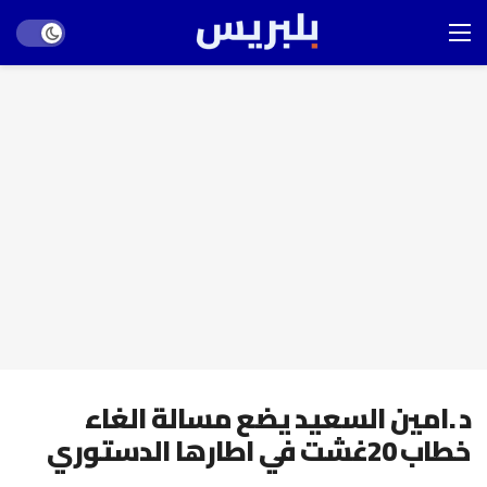
Dark mode
د .امين السعيد يضع مسالة الغاء
خطاب 20غشت في اطارها الدستوري