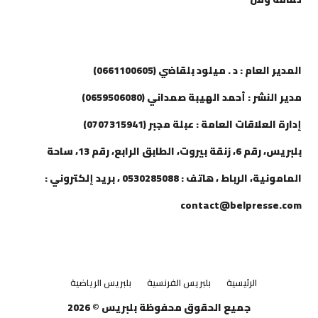
إتصل بنا
المدير العام : د . ميلود بلقاضي (0661100605)
مدير النشر : أحمد الهيبة صمداني (0659506080)
إدارة العلاقات العامة : عبلة مجبر (0707315941)
بلبريس، رقم 6، زنقة بيروت، الطابق الرابع، رقم 13، ساحة
المامونية، الرباط ، هاتف : 0530285088 ، بريد إلكتروني :
contact@belpresse.com
الرئيسية
بلبريس الفرنسية
بلبريس الرياضية
جميع الحقوق محفوظة بلبريس © 2026