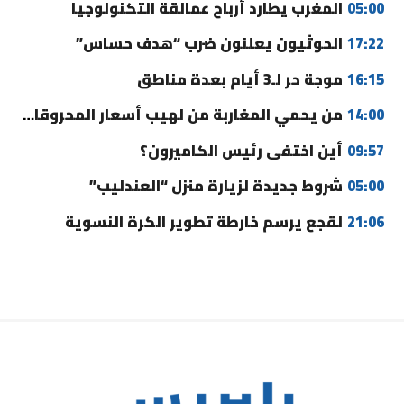
05:00
المغرب يطارد أرباح عمالقة التكنولوجيا
17:22
الحوثيون يعلنون ضرب “هدف حساس”
16:15
موجة حر لـ3 أيام بعدة مناطق
14:00
من يحمي المغاربة من لهيب أسعار المحروقات؟
09:57
أين اختفى رئيس الكاميرون؟
05:00
شروط جديدة لزيارة منزل “العندليب”
21:06
لقجع يرسم خارطة تطوير الكرة النسوية