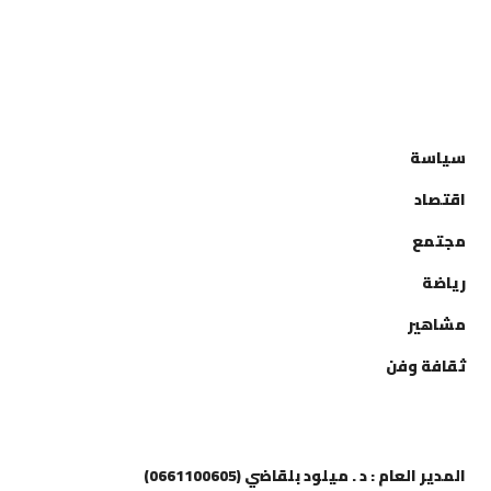
التصنيفات
سياسة
اقتصاد
مجتمع
رياضة
مشاهير
ثقافة وفن
إتصل بنا
المدير العام : د . ميلود بلقاضي (0661100605)