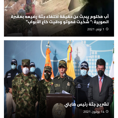
أب مكلوم يبحث عن حقيقة اختفاء جثة رضيعه بمقبرة
الصويرة :” شْكََّيت فموتو ودقيت كاع الأبواب”
1 نونبر، 2021
تشريح جثة رئيس هايتي
14 يوليوز، 2021