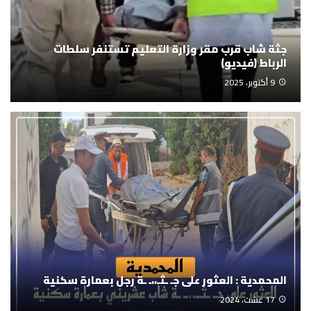
جثة شاب قرب مقر وزارة التعليم تستنفر سلطات
الرباط (فيديو)
9 أكتوبر، 2025
المحمدية : العثور على جـ ـثـ،،ـ ـة رجل بعمارة سكنية
17 غشت، 2024