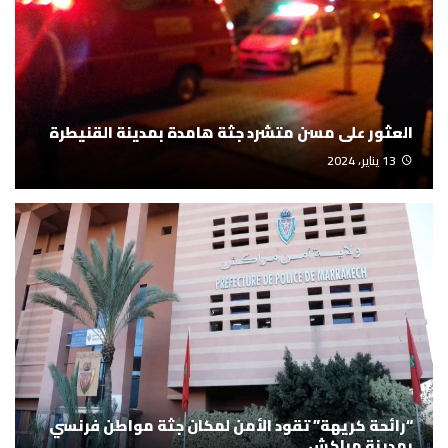
العثور على مسن متشرد جثة هامدة بمدينة القنيطرة
13 يناير، 2024
“رائحة كريهة” تقود الأمن لمكان جثة مواطن فرنسي
بمدينة مراكش