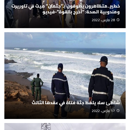
خطير..متظاهرون يطوفون بـ”جثمان” ميت في تاوريرت
ومندوبية الصحة: “أُخرج بالقوة”-فيديو
28 مارس، 2022
شاطئ سلا يلفظ جثة فتاة في عقدها الثالث
17 مارس، 2022