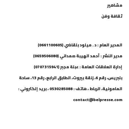
مشاهير
ثقافة وفن
إتصل بنا
المدير العام : د . ميلود بلقاضي (0661100605)
مدير النشر : أحمد الهيبة صمداني (0659506080)
إدارة العلاقات العامة : عبلة مجبر (0707315941)
بلبريس، رقم 6، زنقة بيروت، الطابق الرابع، رقم 13، ساحة
المامونية، الرباط ، هاتف : 0530285088 ، بريد إلكتروني :
contact@belpresse.com