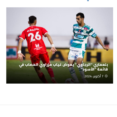
بلعماري “الرجاوي” يعوض غياب مزراوي المصاب في
قائمة “الأسود”
7 أكتوبر، 2024