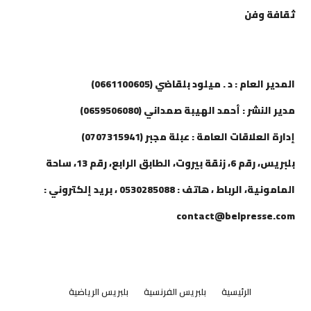
ثقافة وفن
إتصل بنا
المدير العام : د . ميلود بلقاضي (0661100605)
مدير النشر : أحمد الهيبة صمداني (0659506080)
إدارة العلاقات العامة : عبلة مجبر (0707315941)
بلبريس، رقم 6، زنقة بيروت، الطابق الرابع، رقم 13، ساحة
المامونية، الرباط ، هاتف : 0530285088 ، بريد إلكتروني :
contact@belpresse.com
الرئيسية
بلبريس الفرنسية
بلبريس الرياضية