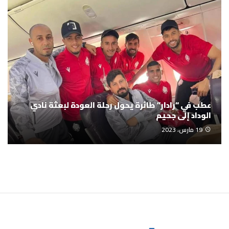
عطب في “رادار” طائرة يحول رحلة العودة لبعثة نادي
الوداد إلى جحيم
19 مارس، 2023