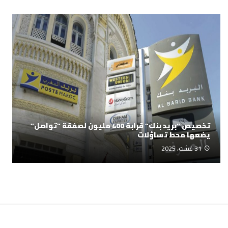
تخصيص “بريد بنك” قرابة 400 مليون لصفقة “تواصل”
يضعها محط تساؤلات
31 غشت، 2025