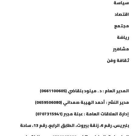
سياسة
اقتصاد
مجتمع
رياضة
مشاهير
ثقافة وفن
إتصل بنا
المدير العام : د . ميلود بلقاضي (0661100605)
مدير النشر : أحمد الهيبة صمداني (0659506080)
إدارة العلاقات العامة : عبلة مجبر (0707315941)
بلبريس، رقم 6، زنقة بيروت، الطابق الرابع، رقم 13، ساحة