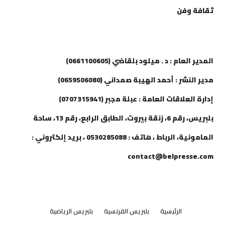
ثقافة وفن
إتصل بنا
المدير العام : د . ميلود بلقاضي (0661100605)
مدير النشر : أحمد الهيبة صمداني (0659506080)
إدارة العلاقات العامة : عبلة مجبر (0707315941)
بلبريس، رقم 6، زنقة بيروت، الطابق الرابع، رقم 13، ساحة
المامونية، الرباط ، هاتف : 0530285088 ، بريد إلكتروني :
contact@belpresse.com
الرئيسية
بلبريس الفرنسية
بلبريس الرياضية