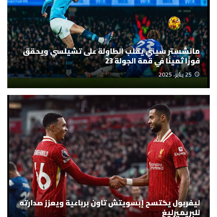
مانشستر سيتي يقلب الطاولة على تشيلسي ويحقق
فوزًا ثمينًا في قمة الجولة 23
25 يناير، 2025
ليفربول يكتسح إبسويتش تاون برباعية ويعزز صدارته
للبريميرليغ