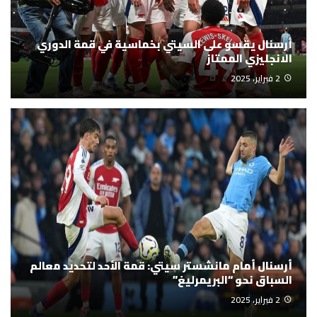
أرسنال يقسو على السيتي بخماسية في قمة الدوري
الانجليزي الممتاز
2 فبراير، 2025
أرسنال أمام مانشستر سيتي: قمة الأحد لتحديد معالم
السباق نحو “البريمرليغ”
2 فبراير، 2025