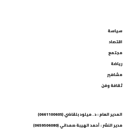
التصنيفات
سياسة
اقتصاد
مجتمع
رياضة
مشاهير
ثقافة وفن
إتصل بنا
المدير العام : د . ميلود بلقاضي (0661100605)
مدير النشر : أحمد الهيبة صمداني (0659506080)