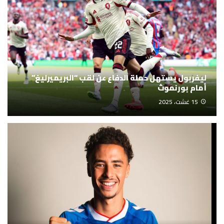
ليفربول يستهل حملة الدفاع عن لقب “البريميرليغ”
أمام بورنموث
15 غشت، 2025