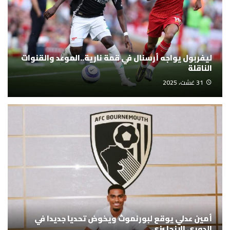
ليفربول يواجه أرسنال في قمة نارية..الموعد والقنوات
الناقلة
31 غشت، 2025
أمين عدلي يوقع لبورنموث ويخوض تحديا جديدا في
الدوري الإنجليزي