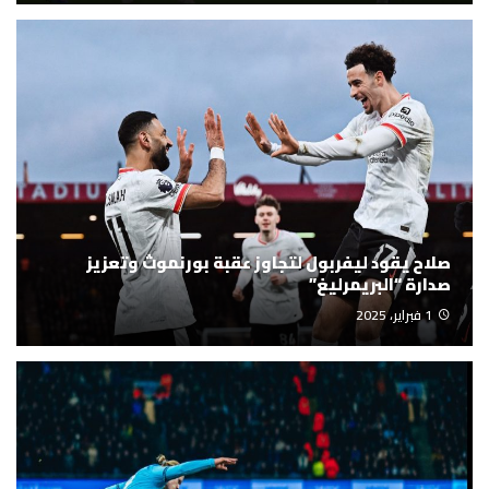
صلاح يقود ليفربول لتجاوز عقبة بورنموث وتعزيز
صدارة “البريمرليغ”
1 فبراير، 2025