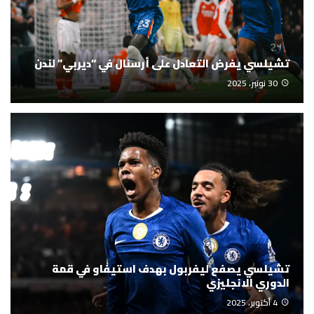
تشيلسي يفرض التعادل على أرسنال في “ديربي” لندن
30 نونبر، 2025
تشيلسي يصفع ليفربول بهدف استيفاو في قمة
الدوري الانجليزي
4 أكتوبر، 2025