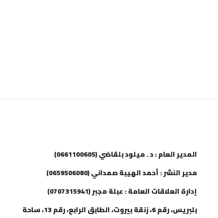
إتصل بنا
المدير العام : د . ميلود بلقاضي (0661100605)
مدير النشر : أحمد الهيبة صمداني (0659506080)
إدارة العلاقات العامة : عبلة مجبر (0707315941)
بلبريس، رقم 6، زنقة بيروت، الطابق الرابع، رقم 13، ساحة