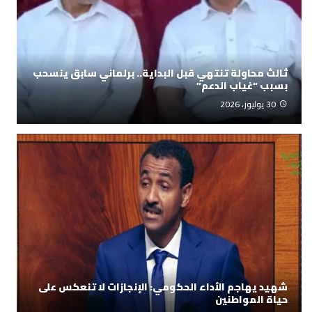
ثالث محاولة تنتهي قبل البداية.. برلماني سابق ينسحب
بسبب “غياب الدعم”
30 يوليوز، 2026
شهيد يهاجم الأداء الحكومي: الإنجازات لا تنعكس على
حياة المواطنين