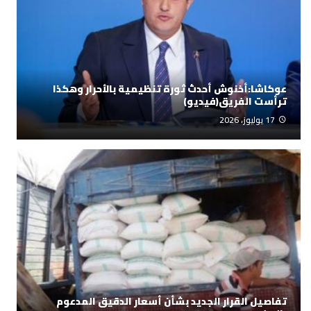
عوكاشا:أخنوش أحدث ثورة تنظيمية بالأحرار وهكذا
ترأست الفريق(فيديو)
17 يوليوز، 2026
تفاصيل القرار الجديد بشأن أسعار الدقيق المدعوم