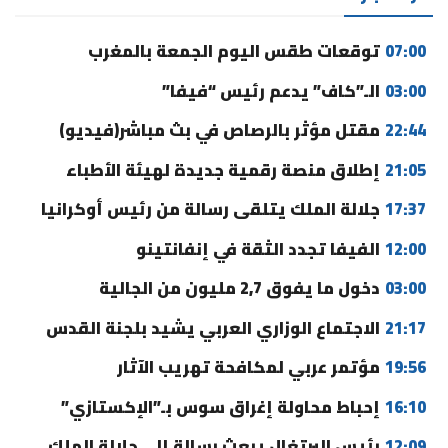
07:00
توقعات طقس اليوم الجمعة بالمغرب
03:00
الـ”كاف” يدعم رئيس “فيفا”
22:44
مقتل مؤثر بالرصاص في بث مباشر(فيديو)
21:05
إطلاق منصة رقمية جديدة لهيئة الأطباء
17:37
جلالة الملك يتلقى رسالة من رئيس أوكرانيا
12:00
الفيفا تجدد الثقة في إنفانتينو
03:00
دخول ما يفوق 2,7 مليون من الجالية
21:17
الاجتماع الوزاري العربي يشيد بلجنة القدس
19:56
مؤتمر عربي لمكافحة تهريب الآثار
16:10
إحباط محاولة إغراق سوس بـ”الإكستازي”
12:09
رئيس البرتغال يبعث رسالة إلى جلالة الملك