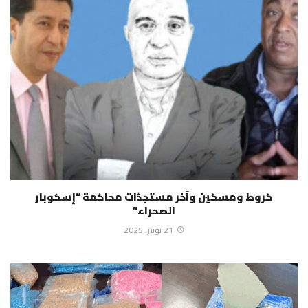
كروط ومسكين وآخر مستجدّات محاكمة “إسكوبار
الصحراء”
21 نونبر، 2025