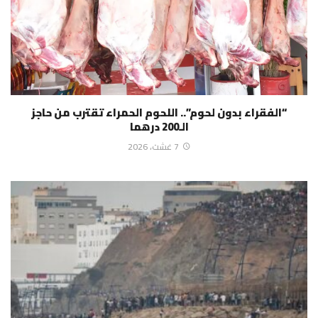
“الفقراء بدون لحوم”.. اللحوم الحمراء تقترب من حاجز
الـ200 درهما
7 غشت، 2026