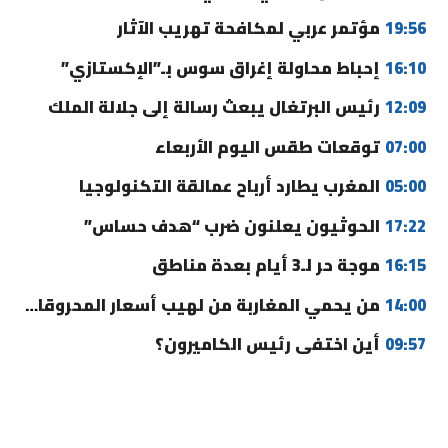
19:56
مؤتمر عربي لمكافحة تهريب الآثار
16:10
إحباط محاولة إغراق سوس بـ”الإكستازي”
12:09
رئيس البرتغال يبعث رسالة إلى جلالة الملك
07:00
توقعات طقس اليوم الأربعاء
05:00
المغرب يطارد أرباح عمالقة التكنولوجيا
17:22
الحوثيون يعلنون ضرب “هدف حساس”
16:15
موجة حر لـ3 أيام بعدة مناطق
14:00
من يحمي المغاربة من لهيب أسعار المحروقات؟
09:57
أين اختفى رئيس الكاميرون؟