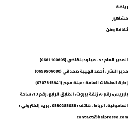
رياضة
مشاهير
ثقافة وفن
إتصل بنا
المدير العام : د . ميلود بلقاضي (0661100605)
مدير النشر : أحمد الهيبة صمداني (0659506080)
إدارة العلاقات العامة : عبلة مجبر (0707315941)
بلبريس، رقم 6، زنقة بيروت، الطابق الرابع، رقم 13، ساحة
المامونية، الرباط ، هاتف : 0530285088 ، بريد إلكتروني :
contact@belpresse.com