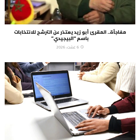
مفاجأة.. المقرئ أبو زيد يعتذر عن الترشح للانتخابات
باسم “البيجيدي”
6 غشت، 2026